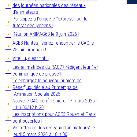
des journées nationales des réseaux
d'animateurs !
Participez à l'enquête "express" sur le
tutorat des lycéens !
Réunion ANIMAG63 le 9 juin 2026 !
AGE3 Nantes : venez rencontrer le GAG le
25 juin prochain !
Vite-Lu, c'est fini...
Les animatrices du RAG77 rédigent leur 1er
communiqué de presse !
Téléchargez le nouveau numéro de
Rése@ux, dédié au Printemps de
l'Animation Sociale 2026 !
Nouvelle GAG-conf' le mardi 17 mars 2026 -
11 h 00/12 h 30
Les inscriptions pour AGE3 Rouen et Paris
sont ouvertes !
Visio "forum des réseaux d'animateurs" le
jeudi 5 mars 2026 à 18 h 00