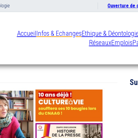
logie
Ouverture de
Accueil
Infos & Echanges
Ethique & Déontologi
Réseaux
Emplois
Pa
Su