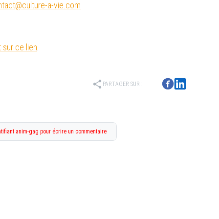
ntact@culture-a-vie.com
 sur ce lien
.
share
PARTAGER SUR :
tifiant anim-gag pour écrire un commentaire