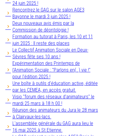
24 juin 2025 !
Rencontrez le GAG sur le salon AGE3
Bayonne le mardi 3 juin 2025 !
Deux nouveaux avis émis par la
Commission de déontologie !
Formation au tutorat à Paris, les 10 et 11
juin 2025 : Il reste des places
Le Collectif Animation Sociale en Deux-
Sèvres fête ses 10 ans !
Expérimentation des Printemps de
l'Animation Sociale : "Parlons en(..) vie !"
pour l'édition 2025 !
Une boîte à outils d'éducation active, éditée
par les CEMEA, en accès gratuit.
Visio "forum des réseaux d'animateurs" le
mardi 25 mars à 18 h 00 !
Réunion des animateurs du Jura le 28 mars
à Clairvaux-les-lacs.
L'assemblée générale du GAG aura lieu le
16 mai 2025 à St Etienne.