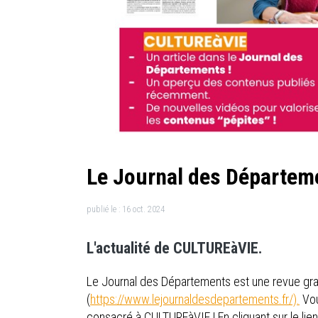
Le Journal des Départem
publié le :
16 oct. 2024
L'actualité de CULTUREàVIE.
Le Journal des Départements est une revue grat
(
https://www.lejournaldesdepartements.fr/).
Vou
consacré à CULTUREàVIE ! En cliquant sur le li