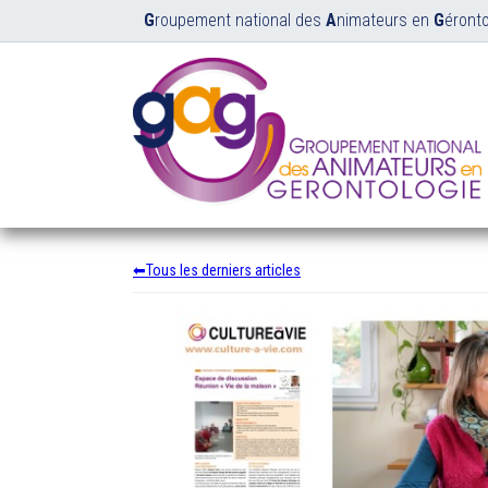
G
roupement national des
A
nimateurs en
G
éronto
Tous les derniers articles