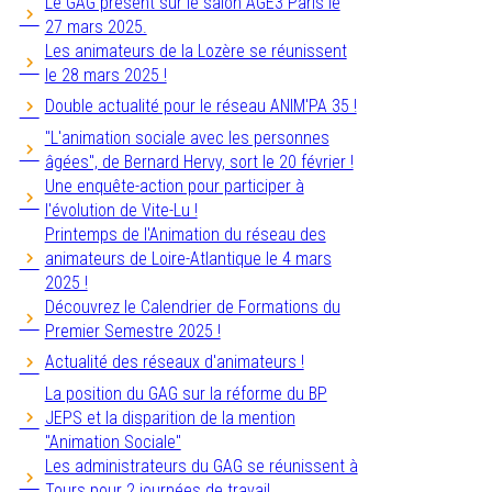
Le GAG présent sur le salon AGE3 Paris le
27 mars 2025.
Les animateurs de la Lozère se réunissent
le 28 mars 2025 !
Double actualité pour le réseau ANIM'PA 35 !
"L'animation sociale avec les personnes
âgées", de Bernard Hervy, sort le 20 février !
Une enquête-action pour participer à
l'évolution de Vite-Lu !
Printemps de l'Animation du réseau des
animateurs de Loire-Atlantique le 4 mars
2025 !
Découvrez le Calendrier de Formations du
Premier Semestre 2025 !
Actualité des réseaux d'animateurs !
La position du GAG sur la réforme du BP
JEPS et la disparition de la mention
"Animation Sociale"
Les administrateurs du GAG se réunissent à
Tours pour 2 journées de travail