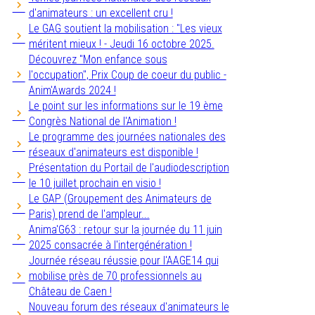
d'animateurs : un excellent cru !
Le GAG soutient la mobilisation : "Les vieux
méritent mieux ! - Jeudi 16 octobre 2025.
Découvrez "Mon enfance sous
l'occupation", Prix Coup de coeur du public -
Anim'Awards 2024 !
Le point sur les informations sur le 19 ème
Congrès National de l'Animation !
Le programme des journées nationales des
réseaux d'animateurs est disponible !
Présentation du Portail de l'audiodescription
le 10 juillet prochain en visio !
Le GAP (Groupement des Animateurs de
Paris) prend de l'ampleur...
Anima'G63 : retour sur la journée du 11 juin
2025 consacrée à l'intergénération !
Journée réseau réussie pour l'AAGE14 qui
mobilise près de 70 professionnels au
Château de Caen !
Nouveau forum des réseaux d'animateurs le