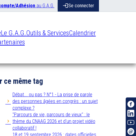
 compte/Adhésion
au G.A.G.
login
Se connecter
e
Le G.A.G.
Outils & Services
Calendrier
rtenaires
r ce même tag
Débat... ou pas ? N°1 - La prise de parole
des personnes âgées en congrès : un sujet
complexe ?
"Parcours de vie, parcours de vieux" : le
thème du CNAAG 2026 et d'un projet vidéo
collaboratif !
18 et 19 septembre 2026 : dates officielles