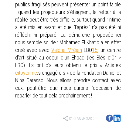
publics fragilisés peuvent présenter un point faible
: quand les projecteurs s’éteignent, le retour à la
réalité peut être très difficile, surtout quand l’intime
a été mis en avant et que “l’après” n’a pas été ni
réfléchi ni préparé. La démarche proposée ici
nous semble solide : Mohamed El Khatib a en effet
créé avec avec
Valérie Mréjen
LBO
15
, un centre
d'art situé au coeur d'un Ehpad (les Blés d’Or >
LBO). Ils ont d’ailleurs obtenu le prix « Artistes
citoyen.ne
.s engagé.e.s » de la Fondation Daniel et
Nina Carasso. Nous allons prendre contact avec
eux, peut-être que nous aurons l’occasion de
reparler de tout cela prochainement !
share
PARTAGER SUR :