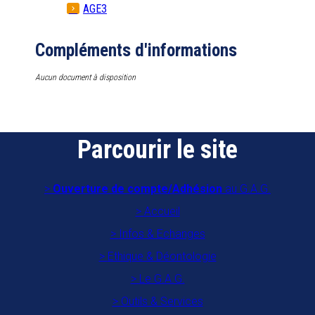
AGE3
Compléments d'informations
Aucun document à disposition
Parcourir le site
Ouverture de compte/Adhésion
au G.A.G.
Accueil
Infos & Echanges
Ethique & Déontologie
Le G.A.G.
Outils & Services