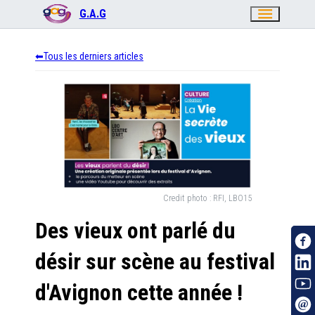
menu
G.A.G
Tous les derniers articles
Credit photo :
RFI, LBO15
Des vieux ont parlé du
désir sur scène au festival
d'Avignon cette année !