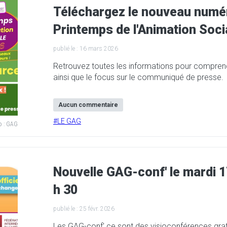
Téléchargez le nouveau numé
Printemps de l'Animation Soci
publié le :
16 mars 2026
Retrouvez toutes les informations pour comprend
ainsi que le focus sur le communiqué de presse.
Aucun commentaire
#
LE GAG
o :
GAG
Nouvelle GAG-conf' le mardi 1
h 30
publié le :
25 févr. 2026
Les GAG-conf' ce sont des visioconférences grat