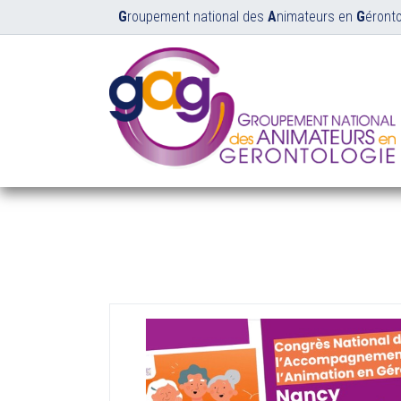
G
roupement national des
A
nimateurs en
G
éronto