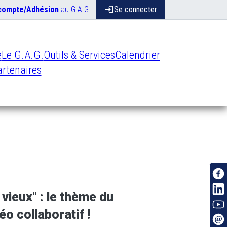
 compte/Adhésion
au G.A.G.
login
Se connecter
e
Le G.A.G.
Outils & Services
Calendrier
rtenaires
vieux" : le thème du
o collaboratif !