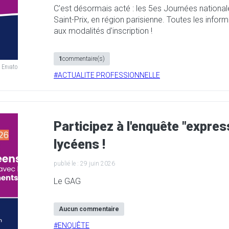
C'est désormais acté : les 5es Journées national
Saint-Prix, en région parisienne. Toutes les info
aux modalités d'inscription !
1
commentaire(s)
 Envato
#
ACTUALITE PROFESSIONNELLE
Participez à l'enquête "expres
lycéens !
publié le :
29 juin 2026
Le GAG
Aucun commentaire
#
ENQUÊTE