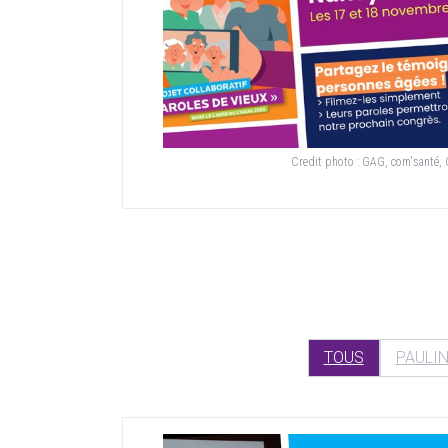
Credit photo :
GAG, com'santé
TOUS
PAULIN