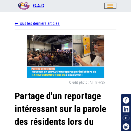
menu
G.A.G
Tous les derniers articles
Credit photo :
Anim'PA35
Partage d'un reportage
intéressant sur la parole
des résidents lors du