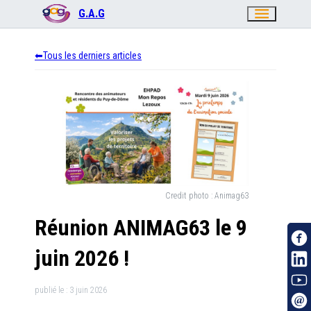
menu
G.A.G
Tous les derniers articles
Credit photo :
Animag63
Réunion ANIMAG63 le 9
juin 2026 !
publié le :
3 juin 2026