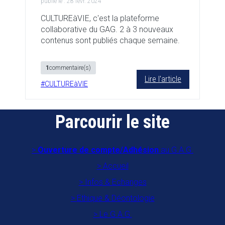
publié le :
28 févr. 2024
CULTUREàVIE, c'est la plateforme
collaborative du GAG. 2 à 3 nouveaux
contenus sont publiés chaque semaine.
1
commentaire(s)
Lire l'article
#
CULTUREàVIE
Parcourir le site
Ouverture de compte/Adhésion
au G.A.G.
Accueil
Infos & Echanges
Ethique & Déontologie
Le G.A.G.