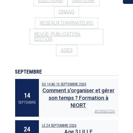
ELECTIONS
GAG CONF
CNAAG
RESEAUX D'ANIMATEURS
REVUE, PUBLICATION,
EDITION
AGE3
SEPTEMBRE
DU
14
AU
15 SEPTEMBRE 2026
Comment s'organiser et gérer
14
son temps ? Formation à
SEPTEMBRE
NIORT
#
FORMATION
LE
24 SEPTEMBRE 2026
24
Age 3 LILLE