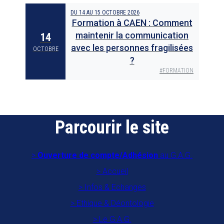
DU
14
AU
15 OCTOBRE 2026
Formation à CAEN : Comment
maintenir la communication
14
avec les personnes fragilisées
OCTOBRE
?
#
FORMATION
Parcourir le site
Ouverture de compte/Adhésion
au G.A.G.
Accueil
Infos & Echanges
Ethique & Déontologie
Le G.A.G.