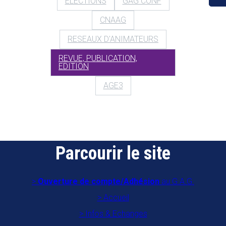
ELECTIONS
GAG CONF
CNAAG
RESEAUX D'ANIMATEURS
REVUE, PUBLICATION,
EDITION
AGE3
Parcourir le site
Ouverture de compte/Adhésion
au G.A.G.
Accueil
Infos & Echanges