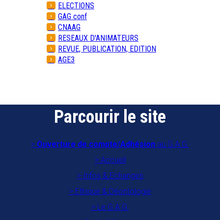
ELECTIONS
GAG conf
CNAAG
RESEAUX D'ANIMATEURS
REVUE, PUBLICATION, EDITION
AGE3
Parcourir le site
Ouverture de compte/Adhésion
au G.A.G.
Accueil
Infos & Echanges
Ethique & Déontologie
Le G.A.G.