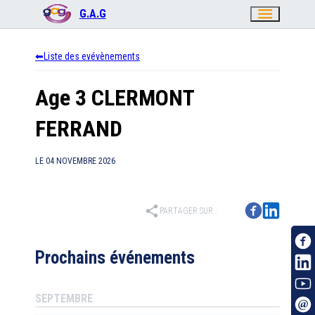
menu
G.A.G
Liste des evévènements
Age 3 CLERMONT
FERRAND
LE
04 NOVEMBRE 2026
share
PARTAGER SUR :
Prochains événements
SEPTEMBRE