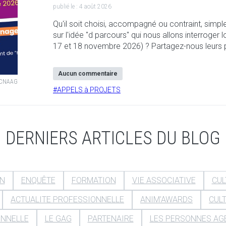
publié le :
4 août 2026
Qu'il soit choisi, accompagné ou contraint, simpl
sur l'idée "d parcours" qui nous allons interroger
17 et 18 novembre 2026) ? Partagez-nous leurs 
Aucun commentaire
, CNAAG
#
APPELS à PROJETS
DERNIERS ARTICLES DU BLOG
IN
ENQUÊTE
FORMATION
VIE ASSOCIATIVE
CUL
ACTUALITE PROFESSIONNELLE
ANIM'AWARDS
CUL
ONNELLE
LE GAG
PARTENAIRE
LES PERSONNES AG