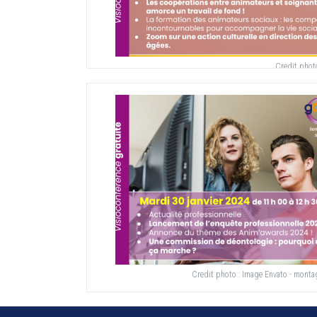
Credit phot
Credit photo :
Image Envato - mont