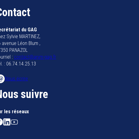
Contact
ecrétariat du GAG
ez Sylvie MARTINEZ,
 avenue Léon Blum ,
7350 PANAZOL
urriel :
contact@anim-gag.fr
l. : 06.74.14.25.13
Nous écrire
Nous suivre
ur les réseaux