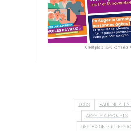
Credit photo :
GAG, com'santé
TOUS
PAULINE ALLA
APPELS À PROJETS
REFLEXION PROFESSI