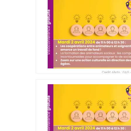
Credit photo :
GAG -