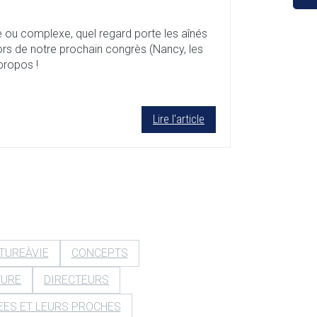
e ou complexe, quel regard porte les aînés
 lors de notre prochain congrès (Nancy, les
propos !
Lire l'article
TUREÀVIE
CONCEPTS
TURE
DIRECTEURS
EES ET LEURS PROCHES