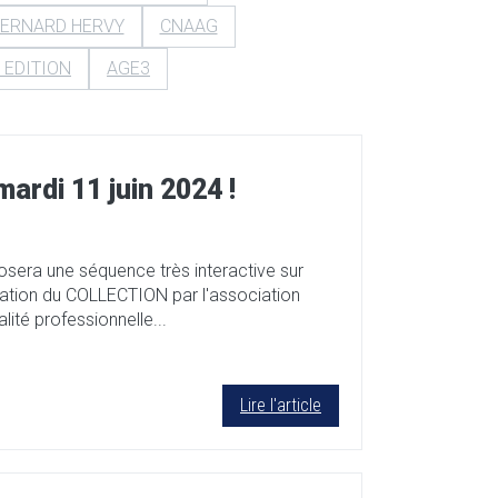
ERNARD HERVY
CNAAG
 EDITION
AGE3
ardi 11 juin 2024 !
sera une séquence très interactive sur
tation du COLLECTION par l'association
lité professionnelle...
Lire l'article