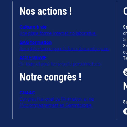
Nos actions !
Culture à vie
S
Une plate-forme Internet collaborative.
ch
56
GAG formation
8
Une plate-forme pour la formation entre pairs
co
ACTEURàVIE
Te
Un logiciel pour les projets personnalisés.
Notre congrès !
CNAAG
Congrès National de l'Animation et de
S
l'Accompagnement en Gérontologie.