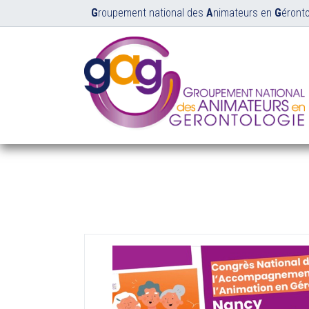
G
roupement national des
A
nimateurs en
G
éronto