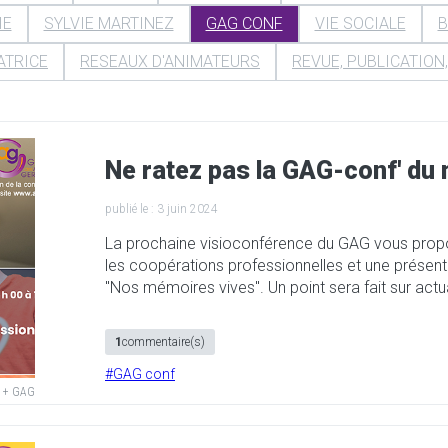
IE
SYLVIE MARTINEZ
GAG CONF
VIE SOCIALE
B
ATRICE
RESEAUX D'ANIMATEURS
REVUE, PUBLICATION,
Ne ratez pas la GAG-conf' du m
publié le :
3 juin 2024
La prochaine visioconférence du GAG vous propo
les coopérations professionnelles et une présen
"Nos mémoires vives". Un point sera fait sur actua
1
commentaire(s)
#
GAG conf
o + GAG