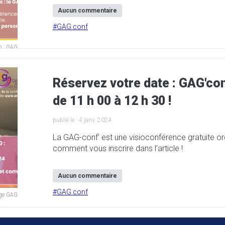
Aucun commentaire
#
GAG conf
o :
GAG
Réservez votre date : GAG'con
de 11 h 00 à 12 h 30 !
publié le :
4 janv. 2024
La GAG-conf' est une visioconférence gratuite o
comment vous inscrire dans l'article !
Aucun commentaire
#
GAG conf
age GAG