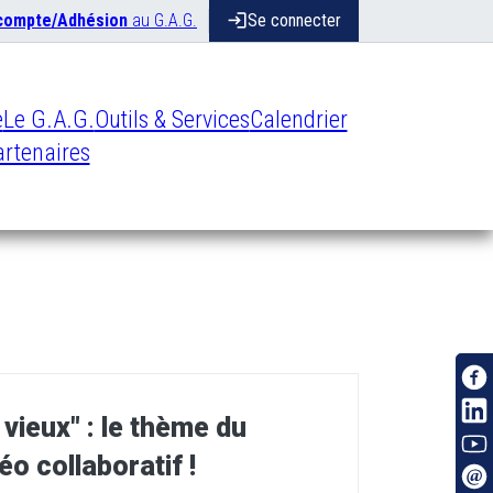
 compte/Adhésion
au G.A.G.
login
Se connecter
e
Le G.A.G.
Outils & Services
Calendrier
rtenaires
vieux" : le thème du
o collaboratif !