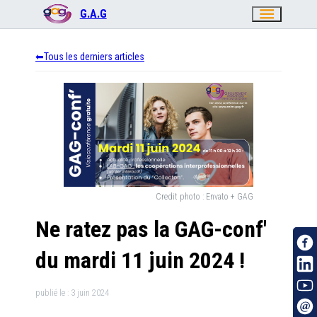
menu
G.A.G
Tous les derniers articles
Credit photo :
Envato + GAG
Ne ratez pas la GAG-conf'
du mardi 11 juin 2024 !
publié le :
3 juin 2024