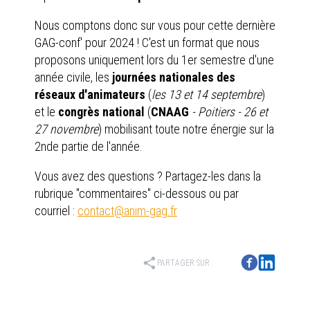
Nous comptons donc sur vous pour cette dernière
GAG-conf' pour 2024 ! C'est un format que nous
proposons uniquement lors du 1er semestre d'une
année civile, les
journées nationales des
réseaux d'animateurs
(
les 13 et 14 septembre
)
et le
congrès national
(
CNAAG
- Poitiers - 26 et
27 novembre
) mobilisant toute notre énergie sur la
2nde partie de l'année.
Vous avez des questions ? Partagez-les dans la
rubrique "commentaires" ci-dessous ou par
courriel :
contact@anim-gag.fr
share
PARTAGER SUR :