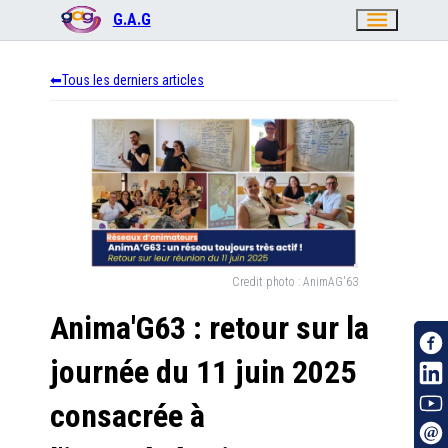
menu
G.A.G
Tous les derniers articles
Credit photo :
AnimAG'63
Anima'G63 : retour sur la
journée du 11 juin 2025
consacrée à