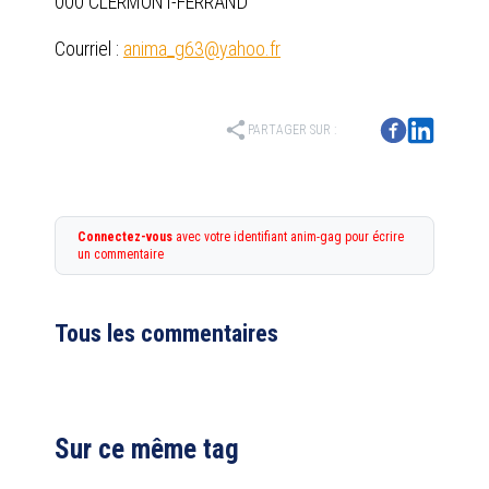
000 CLERMONT-FERRAND
Courriel :
anima_g63@yahoo.fr
share
PARTAGER SUR :
Connectez-vous
avec votre identifiant anim-gag pour écrire
un commentaire
Tous les commentaires
Sur ce même tag