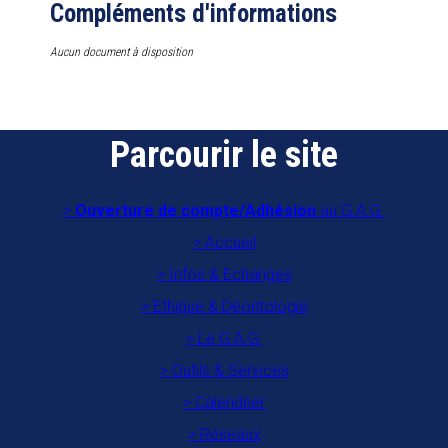
Compléments d'informations
Aucun document à disposition
Parcourir le site
Ouverture de compte/Adhésion
au G.A.G.
Accueil
Infos & Echanges
Ethique & Déontologie
Le G.A.G.
Outils & Services
Calendrier
Réseaux