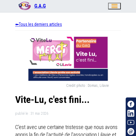
menu
G.A.G
Tous les derniers articles
Credit photo :
Domas, Lilavie
Vite-Lu, c'est fini...
publié le :
31 mai 2026
C'est avec une certaine tristesse que nous avons
appris la fin de l'activité de l'association Lilavie et