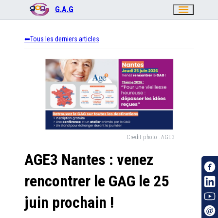
menu
G.A.G
Tous les derniers articles
Credit photo :
AGE3
AGE3 Nantes : venez
rencontrer le GAG le 25
juin prochain !