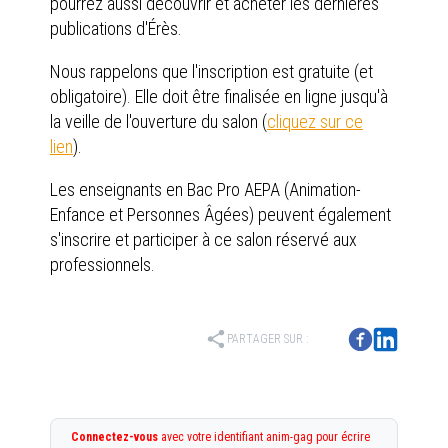
pourrez aussi découvrir et acheter les dernières
publications d'Érès.
Nous rappelons que l'inscription est gratuite (et
obligatoire). Elle doit être finalisée en ligne jusqu'à
la veille de l'ouverture du salon (
cliquez sur ce
lien
).
Les enseignants en Bac Pro AEPA (Animation-
Enfance et Personnes Âgées) peuvent également
s'inscrire et participer à ce salon réservé aux
professionnels.
share
PARTAGER SUR :
Connectez-vous
avec votre identifiant anim-gag pour écrire