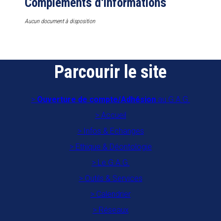
Compléments d'informations
Aucun document à disposition
Parcourir le site
Ouverture de compte/Adhésion
au G.A.G.
Accueil
Infos & Echanges
Ethique & Déontologie
Le G.A.G.
Outils & Services
Calendrier
Réseaux