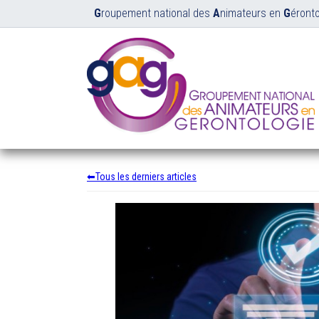
G
roupement national des
A
nimateurs en
G
éronto
Tous les derniers articles