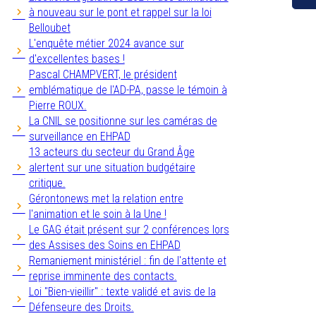
à nouveau sur le pont et rappel sur la loi
Belloubet
L'enquête métier 2024 avance sur
d'excellentes bases !
Pascal CHAMPVERT, le président
emblématique de l'AD-PA, passe le témoin à
Pierre ROUX.
La CNIL se positionne sur les caméras de
surveillance en EHPAD
13 acteurs du secteur du Grand Âge
alertent sur une situation budgétaire
critique.
Gérontonews met la relation entre
l'animation et le soin à la Une !
Le GAG était présent sur 2 conférences lors
des Assises des Soins en EHPAD
Remaniement ministériel : fin de l'attente et
reprise imminente des contacts.
Loi "Bien-vieillir" : texte validé et avis de la
Défenseure des Droits.