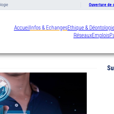
logie
Ouverture de
Accueil
Infos & Echanges
Ethique & Déontologi
Réseaux
Emplois
Pa
Su