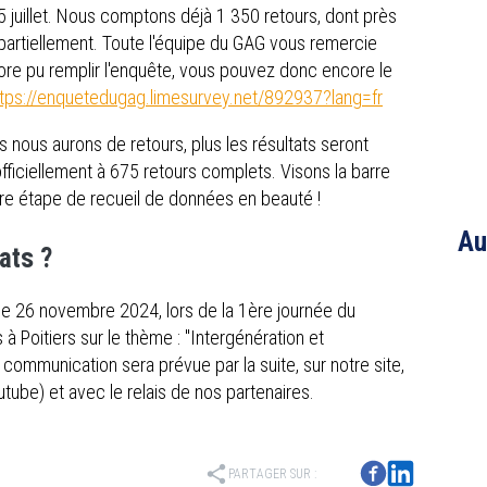
5 juillet. Nous comptons déjà 1 350 retours, dont près
artiellement. Toute l'équipe du GAG vous remercie
core pu remplir l'enquête, vous pouvez donc encore le
ttps://enquetedugag.limesurvey.net/892937?lang=fr
nous aurons de retours, plus les résultats seront
officiellement à 675 retours complets. Visons la barre
re étape de recueil de données en beauté !
Au
ats ?
eu le 26 novembre 2024, lors de la 1ère journée du
 Poitiers sur le thème : "Intergénération et
ommunication sera prévue par la suite, sur notre site,
ube) et avec le relais de nos partenaires.
share
PARTAGER SUR :