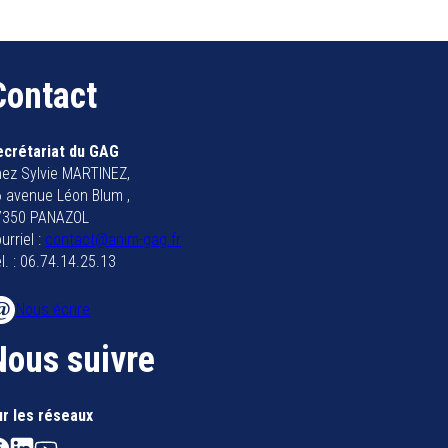
Contact
ecrétariat du GAG
ez Sylvie MARTINEZ,
 avenue Léon Blum ,
7350 PANAZOL
urriel :
contact@anim-gag.fr
l. : 06.74.14.25.13
Nous écrire
Nous suivre
ur les réseaux