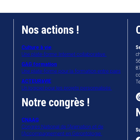
Nos actions !
Culture à vie
S
Une plate-forme Internet collaborative.
ch
56
GAG formation
8
Une plate-forme pour la formation entre pairs
co
ACTEURàVIE
Te
Un logiciel pour les projets personnalisés.
Notre congrès !
CNAAG
Congrès National de l'Animation et de
S
l'Accompagnement en Gérontologie.