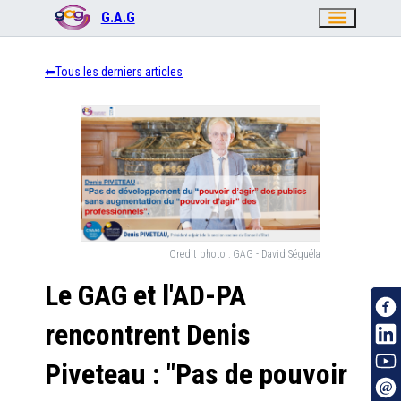
menu
G.A.G
Tous les derniers articles
Credit photo :
GAG - David Séguéla
Le GAG et l'AD-PA
rencontrent Denis
Piveteau : "Pas de pouvoir