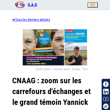
menu
G.A.G
Tous les derniers articles
Credit photo :
Yannick Jaulin - Envato - GAG
CNAAG : zoom sur les
carrefours d'échanges et
le grand témoin Yannick