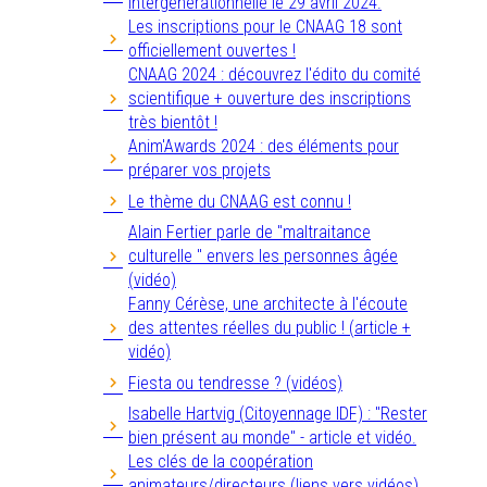
intergénérationnelle le 29 avril 2024.
Les inscriptions pour le CNAAG 18 sont
officiellement ouvertes !
CNAAG 2024 : découvrez l'édito du comité
scientifique + ouverture des inscriptions
très bientôt !
Anim'Awards 2024 : des éléments pour
préparer vos projets
Le thème du CNAAG est connu !
Alain Fertier parle de "maltraitance
culturelle " envers les personnes âgée
(vidéo)
Fanny Cérèse, une architecte à l'écoute
des attentes réelles du public ! (article +
vidéo)
Fiesta ou tendresse ? (vidéos)
Isabelle Hartvig (Citoyennage IDF) : "Rester
bien présent au monde" - article et vidéo.
Les clés de la coopération
animateurs/directeurs (liens vers vidéos)