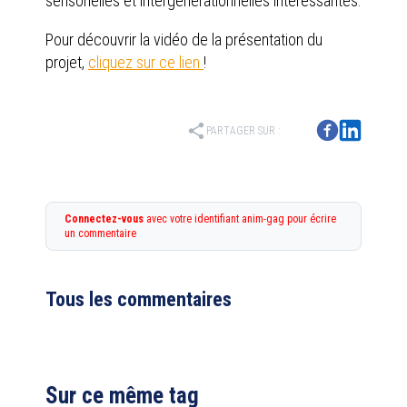
sensorielles et intergénérationnelles intéressantes.
Pour découvrir la vidéo de la présentation du
projet,
cliquez sur ce lien
!
share
PARTAGER SUR :
Connectez-vous
avec votre identifiant anim-gag pour écrire
un commentaire
Tous les commentaires
Sur ce même tag