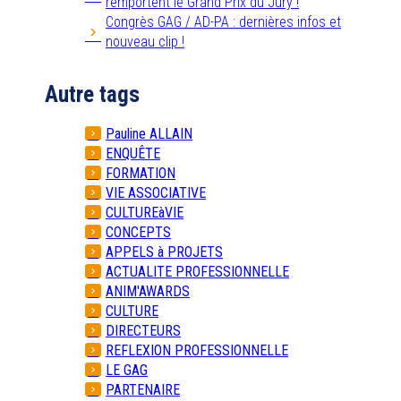
remportent le Grand Prix du Jury !
Congrès GAG / AD-PA : dernières infos et
nouveau clip !
Autre tags
Pauline ALLAIN
ENQUÊTE
FORMATION
VIE ASSOCIATIVE
CULTUREàVIE
CONCEPTS
APPELS à PROJETS
ACTUALITE PROFESSIONNELLE
ANIM'AWARDS
CULTURE
DIRECTEURS
REFLEXION PROFESSIONNELLE
LE GAG
PARTENAIRE