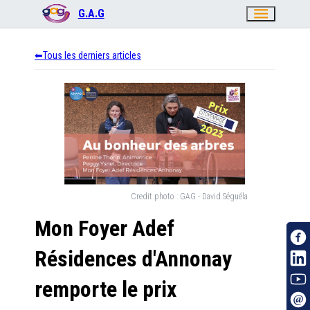
menu
G.A.G
Tous les derniers articles
Credit photo :
GAG - David Séguéla
Mon Foyer Adef
Résidences d'Annonay
remporte le prix