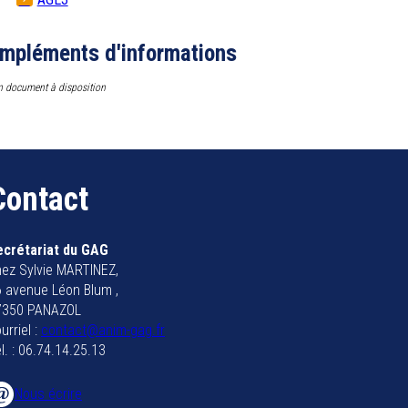
mpléments d'informations
 document à disposition
Contact
ecrétariat du GAG
ez Sylvie MARTINEZ,
 avenue Léon Blum ,
7350 PANAZOL
urriel :
contact@anim-gag.fr
l. : 06.74.14.25.13
Nous écrire