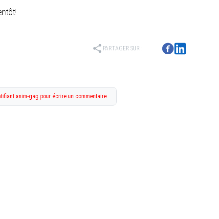
entôt!
share
PARTAGER SUR :
tifiant anim-gag pour écrire un commentaire