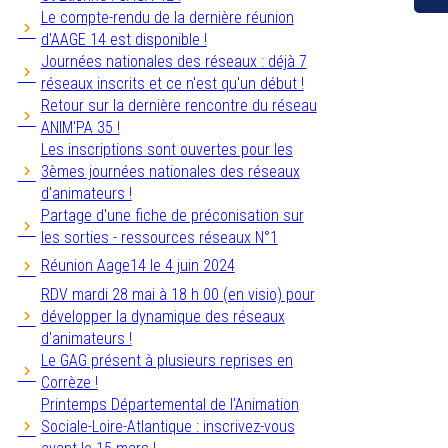
Le compte-rendu de la dernière réunion
d'AAGE 14 est disponible !
Journées nationales des réseaux : déjà 7
réseaux inscrits et ce n'est qu'un début !
Retour sur la dernière rencontre du réseau
ANIM'PA 35 !
Les inscriptions sont ouvertes pour les
3èmes journées nationales des réseaux
d'animateurs !
Partage d'une fiche de préconisation sur
les sorties - ressources réseaux N°1
Réunion Aage14 le 4 juin 2024
RDV mardi 28 mai à 18 h 00 (en visio) pour
développer la dynamique des réseaux
d'animateurs !
Le GAG présent à plusieurs reprises en
Corrèze !
Printemps Départemental de l'Animation
Sociale-Loire-Atlantique : inscrivez-vous