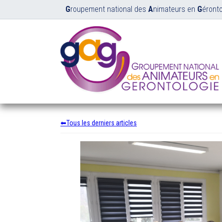
G
roupement national des
A
nimateurs en
G
éronto
Tous les derniers articles