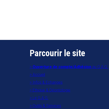
Parcourir le site
Ouverture de compte/Adhésion
au G.A.G.
Accueil
Infos & Echanges
Ethique & Déontologie
Le G.A.G.
Outils & Services