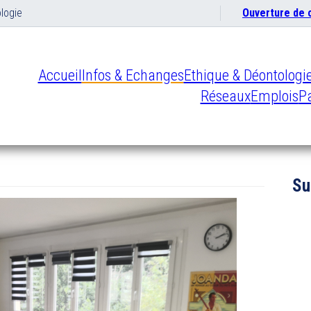
logie
Ouverture de
Accueil
Infos & Echanges
Ethique & Déontologi
Réseaux
Emplois
Pa
Su