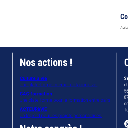
Co
Aucun
Nos actions !
Culture à vie
S
Une plate-forme Internet collaborative.
ch
56
GAG formation
8
Une plate-forme pour la formation entre pairs
co
ACTEURàVIE
Te
Un logiciel pour les projets personnalisés.