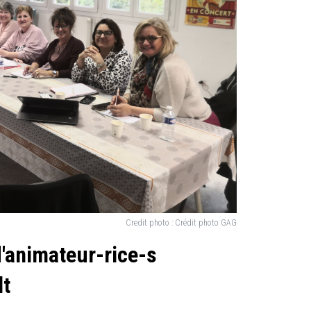
Credit photo :
Crédit photo GAG
d'animateur-rice-s
lt