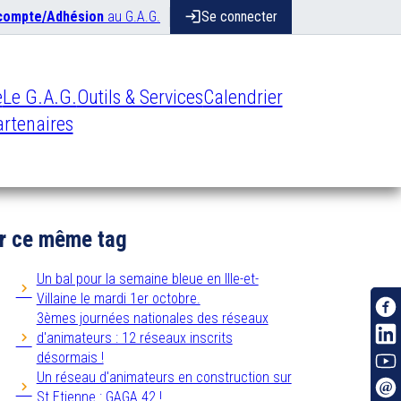
 compte/Adhésion
au G.A.G.
login
Se connecter
e
Le G.A.G.
Outils & Services
Calendrier
rtenaires
r ce même tag
Un bal pour la semaine bleue en Ille-et-
Villaine le mardi 1er octobre.
3èmes journées nationales des réseaux
d'animateurs : 12 réseaux inscrits
désormais !
Un réseau d'animateurs en construction sur
St Etienne : GAGA 42 !