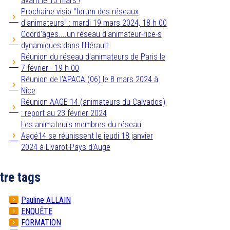
avant le 15 mars !
Prochaine visio "forum des réseaux
d'animateurs" : mardi 19 mars 2024, 18 h 00
Coord'âges....un réseau d'animateur-rice-s
dynamiques dans l'Hérault
Réunion du réseau d'animateurs de Paris le
7 février - 19 h 00
Réunion de l'APACA (06) le 8 mars 2024 à
Nice
Réunion AAGE 14 (animateurs du Calvados)
: report au 23 février 2024
Les animateurs membres du réseau
Aagé14 se réunissent le jeudi 18 janvier
2024 à Livarot-Pays d'Auge
tre tags
Pauline ALLAIN
ENQUÊTE
FORMATION