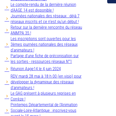
Le compte-rendu de la dernière réunion
d'AAGE 14 est disponible !
Journées nationales des réseaux : déjà 7
réseaux inscrits et ce n'est qu'un début !
Retour sur la dernière rencontre du réseau
ANIM'PA 35 !
Les inscriptions sont ouvertes pour les
3èmes journées nationales des réseaux
d'animateurs !
Partage d'une fiche de préconisation sur
les sorties - ressources réseaux N°1
Réunion Aage14 le 4 juin 2024
RDV mardi 28 mai à 18 h 00 (en visio) pour
développer la dynamique des réseaux
d'animateurs !
Le GAG présent à plusieurs reprises en
Corrèze !
Printemps Départemental de l'Animation
Sociale-Loire-Atlantique : inscrivez-vous