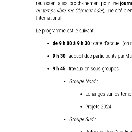
réunissent aussi prochainement pour une
journ
du temps libre, rue Clément Ader
), une cité bi
International.
Le programme est le suivant :
de 9 h 00 à 9 h 30
: café d'accueil (on n
9 h 30
: accueil des participants par Ma
9 h 45
: travaux en sous-groupes
Groupe Nord :
Echanges sur les temp
Projets 2024
Groupe Sud :
Retour sur les Questio