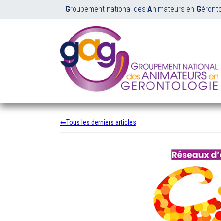
G
roupement national des
A
nimateurs en
G
éronto
Tous les derniers articles