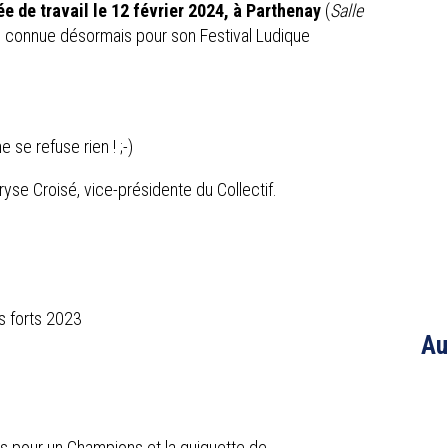
ée de travail le 12 février 2024, à Parthenay
(
Salle
en connue désormais pour son Festival Ludique
e se refuse rien ! ;-)
ryse Croisé, vice-présidente du Collectif.
s forts 2023
Au
ns pour un Champions et la guiguette de