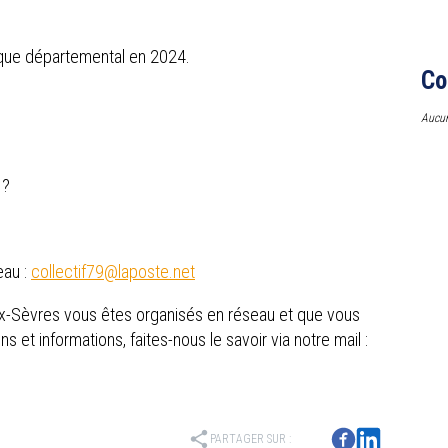
loque départemental en 2024.
Co
Aucun
 ?
eau :
collectif79@laposte.net
ux-Sèvres vous êtes organisés en réseau et que vous
 et informations, faites-nous le savoir via notre mail :
share
PARTAGER SUR :