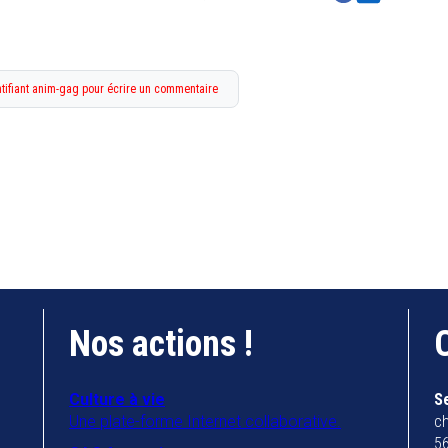
tifiant anim-gag pour écrire un commentaire
Nos actions !
Culture à vie
S
Une plate-forme Internet collaborative.
ch
56