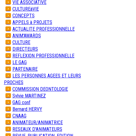
VIE ASSOCIATIVE
CULTUREàVIE
CONCEPTS
APPELS à PROJETS
ACTUALITE PROFESSIONNELLE
ANIM'AWARDS
CULTURE
DIRECTEURS
REFLEXION PROFESSIONNELLE
LE GAG
PARTENAIRE
LES PERSONNES AGEES ET LEURS
PROCHES
COMMISSION DEONTOLOGIE
Sylvie MARTINEZ
GAG conf
Bernard HERVY
CNAAG
ANIMATEUR/ANIMATRICE
RESEAUX D'ANIMATEURS
REVUE, PUBLICATION, EDITION