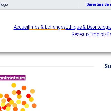
logie
Ouverture de
Accueil
Infos & Echanges
Ethique & Déontologi
Réseaux
Emplois
Pa
Su