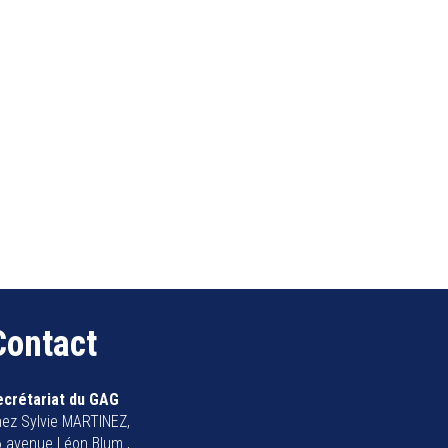
Contact
ecrétariat du GAG
ez Sylvie MARTINEZ,
 avenue Léon Blum ,