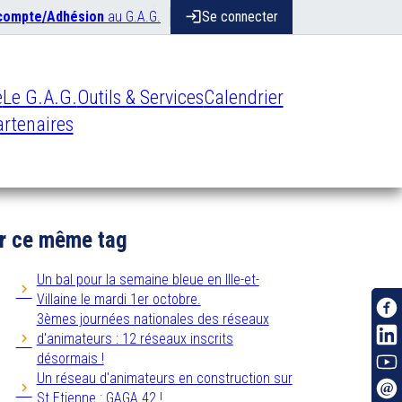
 compte/Adhésion
au G.A.G.
login
Se connecter
e
Le G.A.G.
Outils & Services
Calendrier
rtenaires
r ce même tag
Un bal pour la semaine bleue en Ille-et-
Villaine le mardi 1er octobre.
3èmes journées nationales des réseaux
d'animateurs : 12 réseaux inscrits
désormais !
Un réseau d'animateurs en construction sur
St Etienne : GAGA 42 !