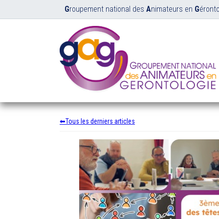
G
roupement national des
A
nimateurs en
G
éronto
Tous les derniers articles