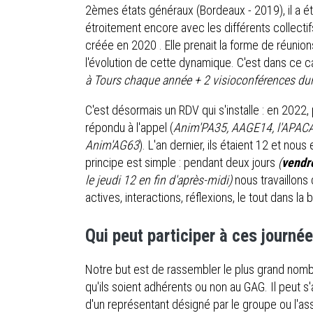
2èmes états généraux (Bordeaux - 2019), il a été
étroitement encore avec les différents collecti
créée en 2020 . Elle prenait la forme de réunio
l'évolution de cette dynamique. C'est dans ce ca
à Tours chaque année + 2 visioconférences dura
C'est désormais un RDV qui s'installe : en 2022,
répondu à l'appel (
Anim'PA35, AAGE14, l'APACA, 
Anim'AG63
). L'an dernier, ils étaient 12 et n
principe est simple : pendant deux jours
(
vendr
le jeudi 12 en fin d'après-midi)
nous travaillons
actives, interactions, réflexions, le tout dans la 
Qui peut participer à ces journée
Notre but est de rassembler le plus grand nomb
qu'ils soient adhérents ou non au GAG. Il peut s'
d'un représentant désigné par le groupe ou l'as