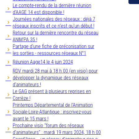
Le compte-rendu de la dernière réunion
d'AAGE 14 est disponible !
Journées nationales des réseaux : déjà 7
réseaux inscrits et ce n'est qu'un début !
Retour sur la dernière rencontre du réseau
ANIM'PA 35 !
Partage d'une fiche de préconisation sur
les sorties - ressources réseaux N°1
Réunion Aage14 le 4 juin 2024
RDV mardi 28 mai à 18 h 00 (en visio) pour
développer la dynamique des réseaux
d'animateurs !
Le GAG présent à plusieurs reprises en
Corrèze !
Printemps Départemental de l'Animation
Sociale-Loire-Atlantique : inscrivez-vous
avant le 15 mars !
Prochaine visio "forum des réseaux
d'animateurs" : mardi 19 mars 2024, 18 h 00