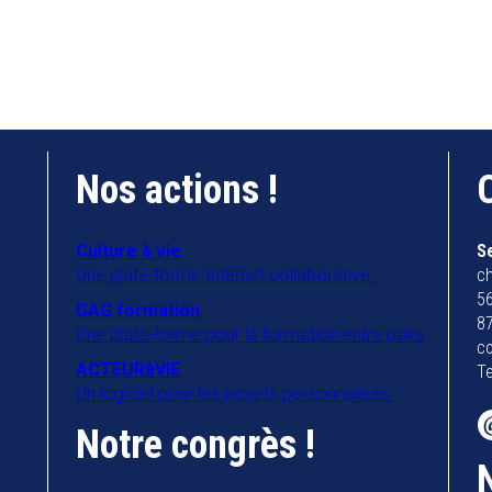
Nos actions !
Culture à vie
S
Une plate-forme Internet collaborative.
ch
56
GAG formation
8
Une plate-forme pour la formation entre pairs
co
ACTEURàVIE
Te
Un logiciel pour les projets personnalisés.
Notre congrès !