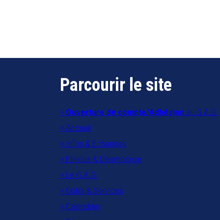
Parcourir le site
Ouverture de compte/Adhésion
au G.A.G.
Accueil
Infos & Echanges
Ethique & Déontologie
Le G.A.G.
Outils & Services
Calendrier