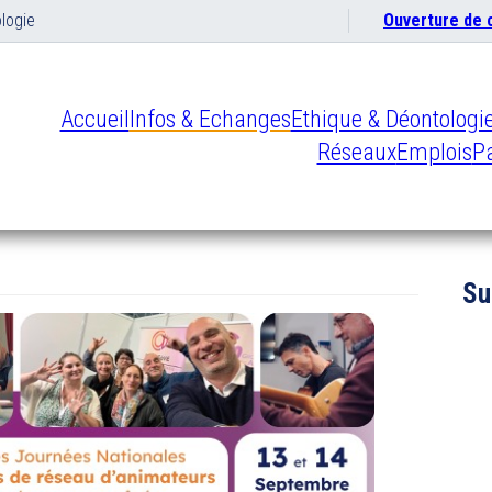
logie
Ouverture de
Accueil
Infos & Echanges
Ethique & Déontologi
Réseaux
Emplois
Pa
Su