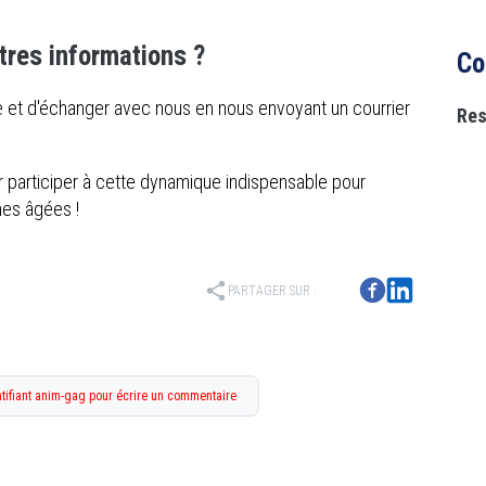
tres informations ?
Co
ître et d'échanger avec nous en nous envoyant un courrier
Res
participer à cette dynamique indispensable pour
nes âgées !
share
PARTAGER SUR :
tifiant anim-gag pour écrire un commentaire