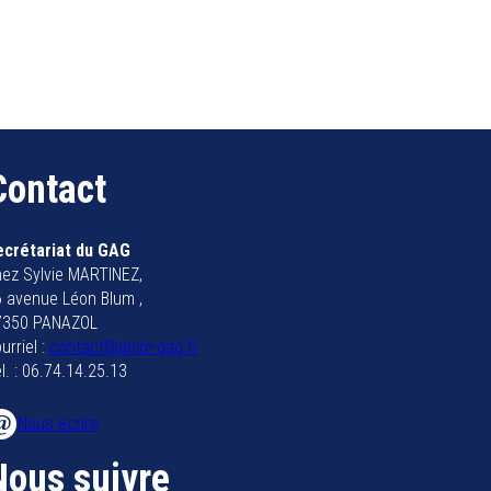
Contact
ecrétariat du GAG
ez Sylvie MARTINEZ,
 avenue Léon Blum ,
7350 PANAZOL
urriel :
contact@anim-gag.fr
l. : 06.74.14.25.13
Nous écrire
Nous suivre