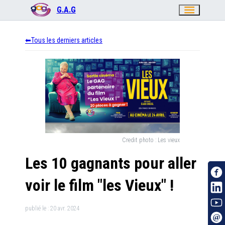
menu
G.A.G
Tous les derniers articles
Credit photo :
Les vieux
Les 10 gagnants pour aller
voir le film "les Vieux" !
publié le :
20 avr. 2024