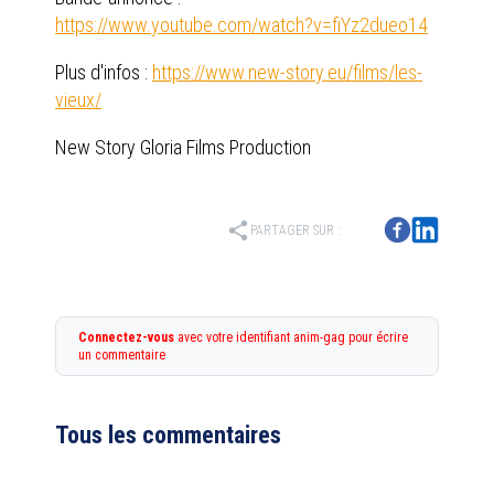
https://www.youtube.com/watch?v=fiYz2dueo14
Plus d'infos :
https://www.new-story.eu/films/les-
vieux/
New Story Gloria Films Production
share
PARTAGER SUR :
Connectez-vous
avec votre identifiant anim-gag pour écrire
un commentaire
Tous les commentaires