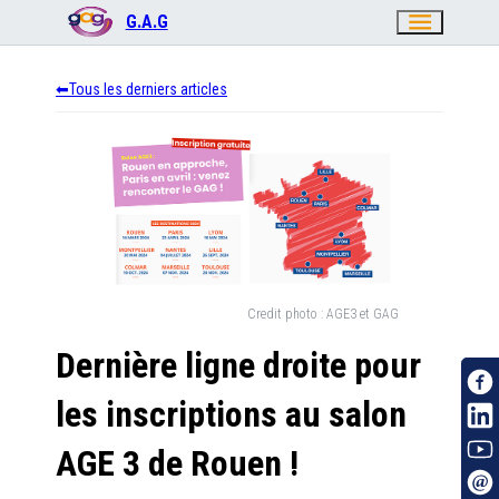
menu
G.A.G
Tous les derniers articles
Credit photo :
AGE3 et GAG
Dernière ligne droite pour
les inscriptions au salon
AGE 3 de Rouen !