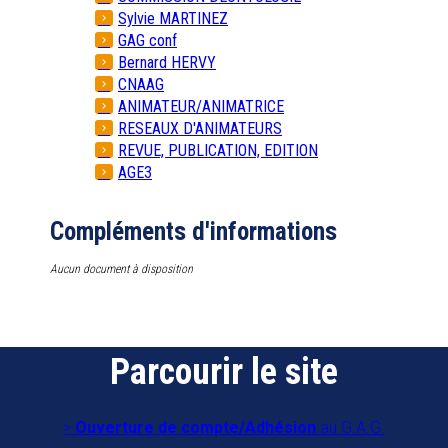
Sylvie MARTINEZ
GAG conf
Bernard HERVY
CNAAG
ANIMATEUR/ANIMATRICE
RESEAUX D'ANIMATEURS
REVUE, PUBLICATION, EDITION
AGE3
Compléments d'informations
Aucun document à disposition
Parcourir le site
Ouverture de compte/Adhésion
au G.A.G.