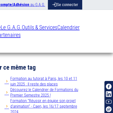
 compte/Adhésion
au G.A.G.
login
Se connecter
e
Le G.A.G.
Outils & Services
Calendrier
rtenaires
r ce même tag
Formation au tutorat à Paris, les 10 et 11
juin 2025 : Il reste des places
Découvrez le Calendrier de Formations du
Premier Semestre 2025 !
Formation "Réussir en équipe son projet
d'animation" - Caen, les 16/17 septembre
2024