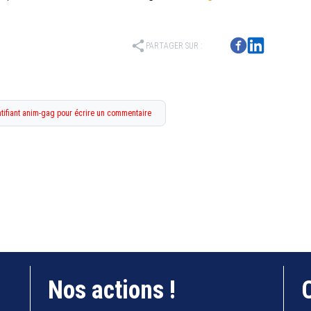
share
PARTAGER SUR :
tifiant anim-gag pour écrire un commentaire
Nos actions !