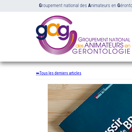
G
roupement national des
A
nimateurs en
G
éronto
Tous les derniers articles