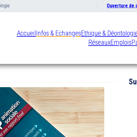
logie
Ouverture de
Accueil
Infos & Echanges
Ethique & Déontologi
Réseaux
Emplois
Pa
Su