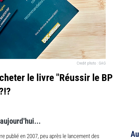
Credit photo :
GAG
heter le livre "Réussir le BP
?!?
ujourd'hui...
Au
ivre publié en 2007, peu après le lancement des