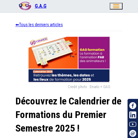
menu
G.A.G
Tous les derniers articles
Credit photo :
Envato + GAG
Découvrez le Calendrier de
Formations du Premier
Semestre 2025 !