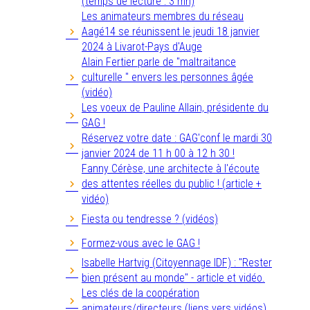
(temps de lecture : 3 mn)
Les animateurs membres du réseau
Aagé14 se réunissent le jeudi 18 janvier
2024 à Livarot-Pays d'Auge
Alain Fertier parle de "maltraitance
culturelle " envers les personnes âgée
(vidéo)
Les voeux de Pauline Allain, présidente du
GAG !
Réservez votre date : GAG'conf le mardi 30
janvier 2024 de 11 h 00 à 12 h 30 !
Fanny Cérèse, une architecte à l'écoute
des attentes réelles du public ! (article +
vidéo)
Fiesta ou tendresse ? (vidéos)
Formez-vous avec le GAG !
Isabelle Hartvig (Citoyennage IDF) : "Rester
bien présent au monde" - article et vidéo.
Les clés de la coopération
animateurs/directeurs (liens vers vidéos)