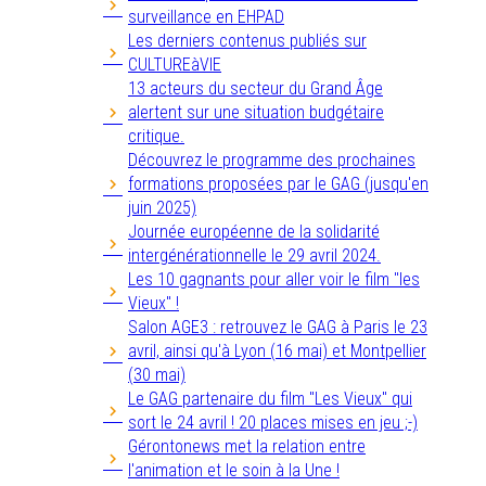
surveillance en EHPAD
Les derniers contenus publiés sur
CULTUREàVIE
13 acteurs du secteur du Grand Âge
alertent sur une situation budgétaire
critique.
Découvrez le programme des prochaines
formations proposées par le GAG (jusqu'en
juin 2025)
Journée européenne de la solidarité
intergénérationnelle le 29 avril 2024.
Les 10 gagnants pour aller voir le film "les
Vieux" !
Salon AGE3 : retrouvez le GAG à Paris le 23
avril, ainsi qu'à Lyon (16 mai) et Montpellier
(30 mai)
Le GAG partenaire du film "Les Vieux" qui
sort le 24 avril ! 20 places mises en jeu ;-)
Gérontonews met la relation entre
l'animation et le soin à la Une !