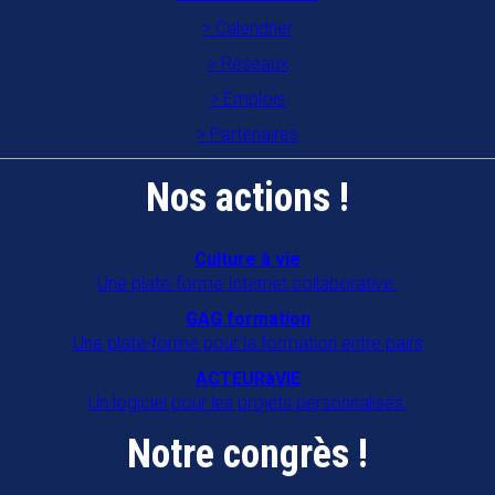
établissements gériatriques en
Calendrier
Mayenne
Réseaux
53700
VILLAINES LA JUHEL
Emplois
Partenaires
Association familles rurales "A Gran
Moun An Nou"
Nos actions !
97122
BAIE MAHAULT
CAIE
Culture à vie
Une plate-forme Internet collaborative.
16470
SAINT MICHEL
GAG formation
CAP ANIM 22
Une plate-forme pour la formation entre pairs
22000
SAINT BRIEUC
ACTEURàVIE
Un logiciel pour les projets personnalisés.
COORD'ÂGE 34
Notre congrès !
34090
MONTPELLIER