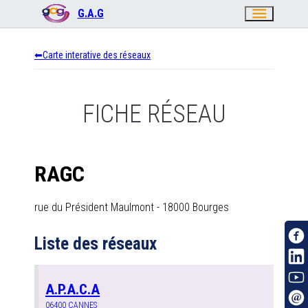
menu
G.A.G
Carte interative des réseaux
FICHE RÉSEAU
RAGC
rue du Président Maulmont
-
18000
Bourges
Liste des réseaux
A.P.A.C.A
06400
CANNES