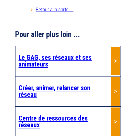
27229
EVREUX
Retour à la carte ...
Anim AG 76
Pour aller plus loin ...
Anim PA 35
35000
Rennes
Le GAG, ses réseaux et ses
Anim'retraite
animateurs
41800
MONTOIRE SUR LE LOIR
Anim'âge 22
Créer, animer, relancer son
réseau
22100
DINAN
Anim'âge 36
Centre de ressources des
36270
EGUZON
réseaux
AnimA'G 63