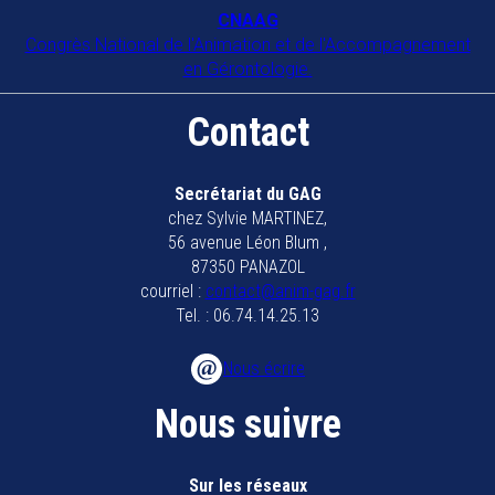
COORDIN'ÂGE 39
CNAAG
Congrès National de l'Animation et de l'Accompagnement
39500
TAVAUX
en Gérontologie.
Collectif anim 79
Contact
79200
Parthenay
Collectif animateurs bassin de
Secrétariat du GAG
chez Sylvie MARTINEZ,
Marennes Oléron
56 avenue Léon Blum ,
17320
MARENNES
87350 PANAZOL
courriel :
contact@anim-gag.fr
EHPAD BAUER
Tel. : 06.74.14.25.13
57600
FORBACH
Nous écrire
EHPAD Bayonne
Nous suivre
64100
BAYONNE
EHPAD Chatelat Melun
Sur les réseaux