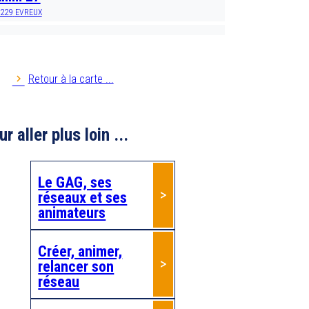
7229
EVREUX
nim AG 76
Retour à la carte ...
nim PA 35
5000
Rennes
r aller plus loin ...
nim'retraite
1800
MONTOIRE SUR LE LOIR
Le GAG, ses
réseaux et ses
nim'âge 22
animateurs
2100
DINAN
Créer, animer,
nim'âge 36
relancer son
6270
EGUZON
réseau
nimA'G 63