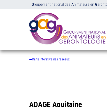
G
roupement national des
A
nimateurs en
G
éronto
Carte interative des réseaux
ADAGE Aquitaine