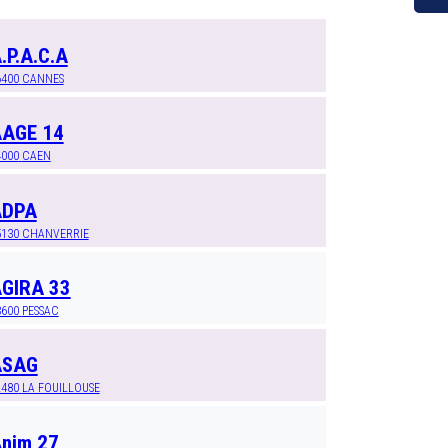
.P.A.C.A
6400
CANNES
AGE 14
4000
CAEN
ADPA
5130
CHANVERRIE
GIRA 33
3600
PESSAC
ASAG
2480
LA FOUILLOUSE
nim 27