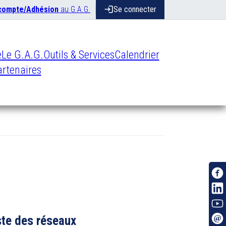
 compte/Adhésion
au G.A.G.
login
Se connecter
e
Le G.A.G.
Outils & Services
Calendrier
rtenaires
ste des réseaux