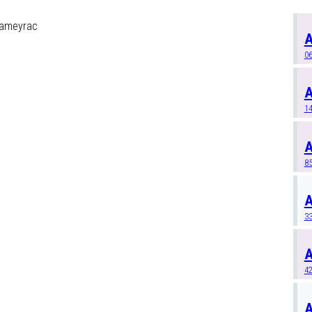
Cameyrac
A
0
A
1
8
A
3
4
A