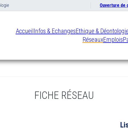
logie
Ouverture de
Accueil
Infos & Echanges
Ethique & Déontologi
Réseaux
Emplois
Pa
FICHE RÉSEAU
Li