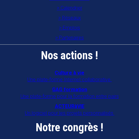
établissements gériatriques en
Calendrier
Mayenne
Réseaux
53700
VILLAINES LA JUHEL
Emplois
Partenaires
Association familles rurales "A Gran
Moun An Nou"
Nos actions !
97122
BAIE MAHAULT
CAIE
Culture à vie
Une plate-forme Internet collaborative.
16470
SAINT MICHEL
GAG formation
CAP ANIM 22
Une plate-forme pour la formation entre pairs
22000
SAINT BRIEUC
ACTEURàVIE
Un logiciel pour les projets personnalisés.
COORD'ÂGE 34
Notre congrès !
34090
MONTPELLIER