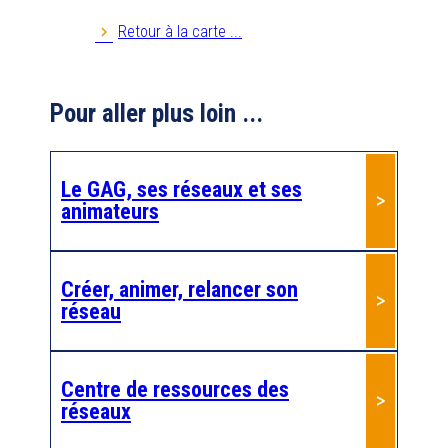
27229
EVREUX
Retour à la carte ...
Anim AG 76
Pour aller plus loin ...
Anim PA 35
35000
Rennes
Le GAG, ses réseaux et ses
Anim'retraite
animateurs
41800
MONTOIRE SUR LE LOIR
Anim'âge 22
Créer, animer, relancer son
réseau
22100
DINAN
Anim'âge 36
Centre de ressources des
36270
EGUZON
réseaux
AnimA'G 63