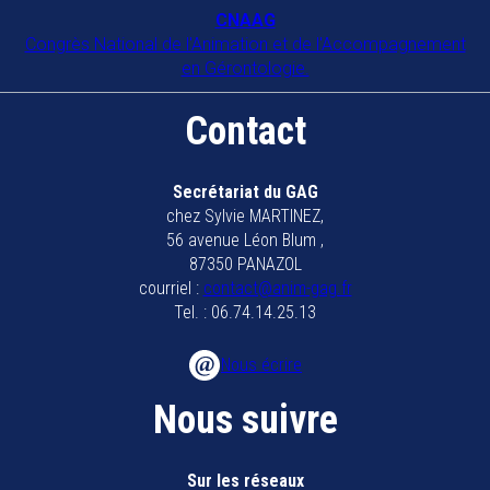
COORDIN'ÂGE 39
CNAAG
Congrès National de l'Animation et de l'Accompagnement
39500
TAVAUX
en Gérontologie.
Collectif anim 79
Contact
79200
Parthenay
Collectif animateurs bassin de
Secrétariat du GAG
chez Sylvie MARTINEZ,
Marennes Oléron
56 avenue Léon Blum ,
17320
MARENNES
87350 PANAZOL
courriel :
contact@anim-gag.fr
EHPAD BAUER
Tel. : 06.74.14.25.13
57600
FORBACH
Nous écrire
EHPAD Bayonne
Nous suivre
64100
BAYONNE
EHPAD Les hirondelles
Sur les réseaux