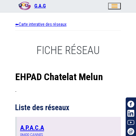
menu
G.A.G
Carte interative des réseaux
FICHE RÉSEAU
EHPAD Chatelat Melun
-
Liste des réseaux
A.P.A.C.A
06400
CANNES