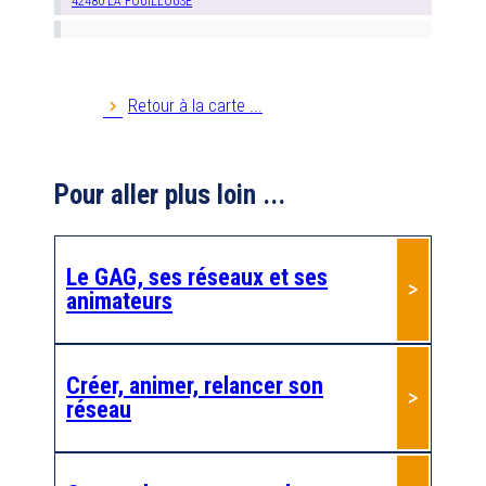
42480
LA FOUILLOUSE
Anim 27
27229
EVREUX
Retour à la carte ...
Anim AG 76
Pour aller plus loin ...
Anim PA 35
35000
Rennes
Le GAG, ses réseaux et ses
Anim'retraite
animateurs
41800
MONTOIRE SUR LE LOIR
Anim'âge 22
Créer, animer, relancer son
réseau
22100
DINAN
Anim'âge 36