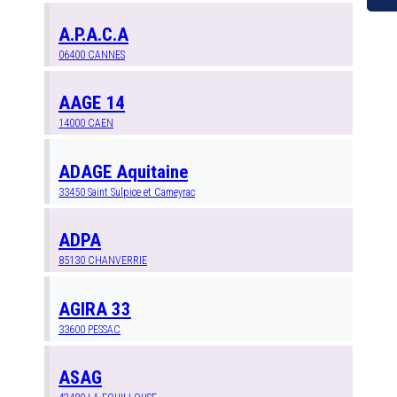
A.P.A.C.A
06400
CANNES
AAGE 14
14000
CAEN
ADAGE Aquitaine
33450
Saint Sulpice et Cameyrac
ADPA
85130
CHANVERRIE
AGIRA 33
33600
PESSAC
ASAG