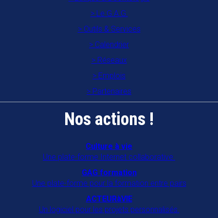
57000
METZ
Le G.A.G.
Association des animateurs en
Outils & Services
établissements gériatriques en
Calendrier
Mayenne
Réseaux
53700
VILLAINES LA JUHEL
Emplois
Partenaires
Association familles rurales "A Gran
Moun An Nou"
Nos actions !
97122
BAIE MAHAULT
CAIE
Culture à vie
Une plate-forme Internet collaborative.
16470
SAINT MICHEL
GAG formation
CAP ANIM 22
Une plate-forme pour la formation entre pairs
22000
SAINT BRIEUC
ACTEURàVIE
Un logiciel pour les projets personnalisés.