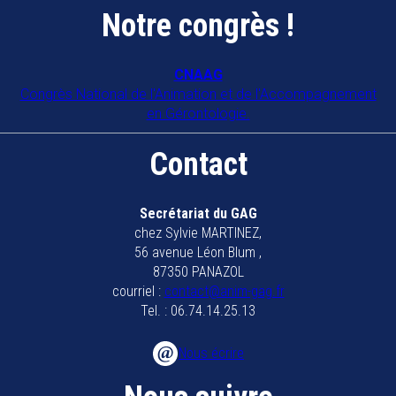
COORD'ÂGE 34
Notre congrès !
34090
MONTPELLIER
COORDIN'ÂGE 39
CNAAG
Congrès National de l'Animation et de l'Accompagnement
39500
TAVAUX
en Gérontologie.
Collectif anim 79
Contact
79200
Parthenay
Collectif animateurs bassin de
Secrétariat du GAG
chez Sylvie MARTINEZ,
Marennes Oléron
56 avenue Léon Blum ,
17320
MARENNES
87350 PANAZOL
courriel :
contact@anim-gag.fr
EHPAD BAUER
Tel. : 06.74.14.25.13
57600
FORBACH
Nous écrire
EHPAD Bayonne
64100
BAYONNE