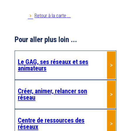
Anim 27
27229
EVREUX
Retour à la carte ...
Anim AG 76
Pour aller plus loin ...
Anim PA 35
35000
Rennes
Le GAG, ses réseaux et ses
Anim'retraite
animateurs
41800
MONTOIRE SUR LE LOIR
Anim'âge 22
Créer, animer, relancer son
réseau
22100
DINAN
Anim'âge 36
Centre de ressources des
36270
EGUZON
réseaux