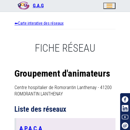
menu
G.A.G
Carte interative des réseaux
FICHE RÉSEAU
Groupement d'animateurs
Centre hospitalier de Romorantin Lanthenay
-
41200
ROMORANTIN LANTHENAY
Liste des réseaux
A.P.A.C.A