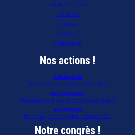
Association des animateurs en
Outils & Services
établissements gériatriques en
Calendrier
Mayenne
Réseaux
53700
VILLAINES LA JUHEL
Emplois
Partenaires
Association familles rurales "A Gran
Moun An Nou"
Nos actions !
97122
BAIE MAHAULT
CAIE
Culture à vie
Une plate-forme Internet collaborative.
16470
SAINT MICHEL
GAG formation
CAP ANIM 22
Une plate-forme pour la formation entre pairs
22000
SAINT BRIEUC
ACTEURàVIE
Un logiciel pour les projets personnalisés.
COORD'ÂGE 34
Notre congrès !
34090
MONTPELLIER