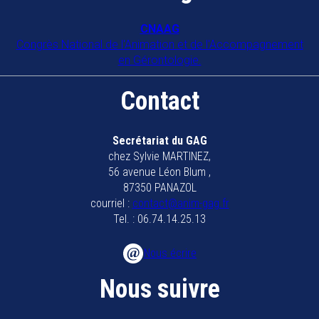
COORDIN'ÂGE 39
CNAAG
Congrès National de l'Animation et de l'Accompagnement
39500
TAVAUX
en Gérontologie.
Collectif anim 79
Contact
79200
Parthenay
Collectif animateurs bassin de
Secrétariat du GAG
chez Sylvie MARTINEZ,
Marennes Oléron
56 avenue Léon Blum ,
17320
MARENNES
87350 PANAZOL
courriel :
contact@anim-gag.fr
EHPAD BAUER
Tel. : 06.74.14.25.13
57600
FORBACH
Nous écrire
EHPAD Bayonne
Nous suivre
64100
BAYONNE