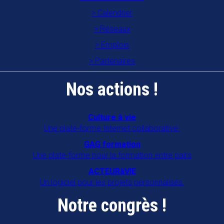
Calendrier
Association familles rurales "A Gran
Réseaux
Moun An Nou"
Emplois
97122
BAIE MAHAULT
Partenaires
CAIE
Nos actions !
16470
SAINT MICHEL
CAP ANIM 22
Culture à vie
Une plate-forme Internet collaborative.
22000
SAINT BRIEUC
GAG formation
COORD'ÂGE 34
Une plate-forme pour la formation entre pairs
34090
MONTPELLIER
ACTEURàVIE
Un logiciel pour les projets personnalisés.
COORDIN'ÂGE 39
Notre congrès !
39500
TAVAUX