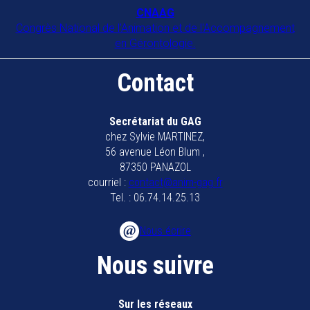
Collectif anim 79
CNAAG
Congrès National de l'Animation et de l'Accompagnement
79200
Parthenay
en Gérontologie.
Collectif animateurs bassin de
Contact
Marennes Oléron
17320
MARENNES
Secrétariat du GAG
chez Sylvie MARTINEZ,
EHPAD BAUER
56 avenue Léon Blum ,
57600
FORBACH
87350 PANAZOL
courriel :
contact@anim-gag.fr
EHPAD Bayonne
Tel. : 06.74.14.25.13
64100
BAYONNE
Nous écrire
EHPAD Chatelat Melun
Nous suivre
EHPAD Les hirondelles
Sur les réseaux
57500
ST AVOLD