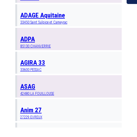
ADAGE Aquitaine
33450
Saint Sulpice et Cameyrac
ADPA
85130
CHANVERRIE
AGIRA 33
33600
PESSAC
ASAG
42480
LA FOUILLOUSE
Anim 27
27229
EVREUX
Anim AG 76