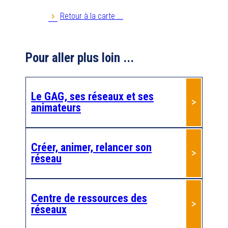
Retour à la carte ...
Anim PA 35
35000
Rennes
Pour aller plus loin ...
Anim'retraite
41800
MONTOIRE SUR LE LOIR
Le GAG, ses réseaux et ses
Anim'âge 22
animateurs
22100
DINAN
Anim'âge 36
Créer, animer, relancer son
réseau
36270
EGUZON
AnimA'G 63
Centre de ressources des
63000
Clermont-Ferrand
réseaux
Animateurs GIR 7