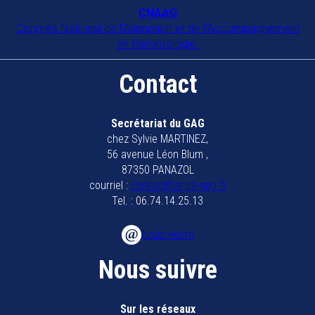
Collectif anim 79
CNAAG
Congrès National de l'Animation et de l'Accompagnement
79200
Parthenay
en Gérontologie.
Collectif animateurs bassin de
Contact
Marennes Oléron
17320
MARENNES
Secrétariat du GAG
chez Sylvie MARTINEZ,
EHPAD BAUER
56 avenue Léon Blum ,
57600
FORBACH
87350 PANAZOL
courriel :
contact@anim-gag.fr
EHPAD Bayonne
Tel. : 06.74.14.25.13
64100
BAYONNE
Nous écrire
EHPAD Chatelat Melun
Nous suivre
EHPAD Les hirondelles
Sur les réseaux
57500
ST AVOLD