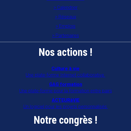
établissements gériatriques en
Calendrier
Mayenne
Réseaux
53700
VILLAINES LA JUHEL
Emplois
Partenaires
Association familles rurales "A Gran
Moun An Nou"
Nos actions !
97122
BAIE MAHAULT
CAP ANIM 22
Culture à vie
Une plate-forme Internet collaborative.
22000
SAINT BRIEUC
GAG formation
COORD'ÂGE 34
Une plate-forme pour la formation entre pairs
34090
MONTPELLIER
ACTEURàVIE
Un logiciel pour les projets personnalisés.
COORDIN'ÂGE 39
Notre congrès !
39500
TAVAUX