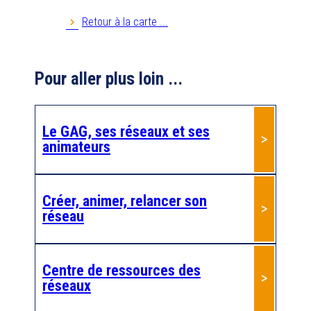
27229
EVREUX
Retour à la carte ...
Anim AG 76
Pour aller plus loin ...
Anim PA 35
35000
Rennes
Le GAG, ses réseaux et ses
Anim'retraite
animateurs
41800
MONTOIRE SUR LE LOIR
Anim'âge 22
Créer, animer, relancer son
réseau
22100
DINAN
Anim'âge 36
Centre de ressources des
36270
EGUZON
réseaux
AnimA'G 63