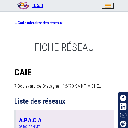
menu
G.A.G
Carte interative des réseaux
FICHE RÉSEAU
CAIE
7 Boulevard de Bretagne
-
16470
SAINT MICHEL
Liste des réseaux
A.P.A.C.A
06400
CANNES