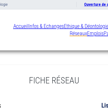
logie
Ouverture de
Accueil
Infos & Echanges
Ethique & Déontologi
Réseaux
Emplois
Pa
FICHE RÉSEAU
s
Li