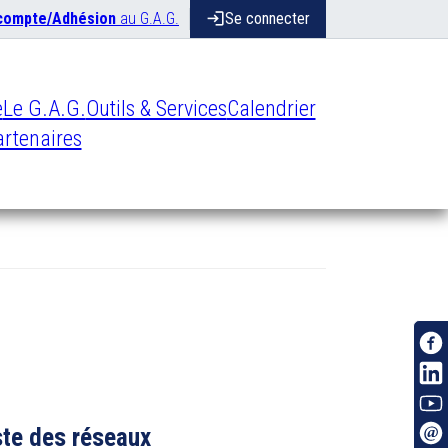
 compte/Adhésion
au G.A.G.
login
Se connecter
e
Le G.A.G.
Outils & Services
Calendrier
rtenaires
ste des réseaux