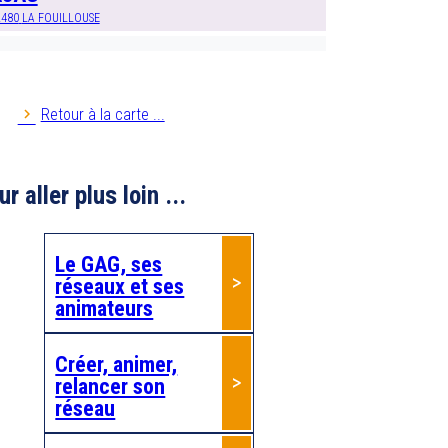
2480
LA FOUILLOUSE
nim 27
7229
EVREUX
Retour à la carte ...
nim AG 76
r aller plus loin ...
nim PA 35
5000
Rennes
Le GAG, ses
réseaux et ses
nim'retraite
animateurs
1800
MONTOIRE SUR LE LOIR
Créer, animer,
nim'âge 22
relancer son
2100
DINAN
réseau
nim'âge 36