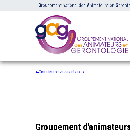
G
roupement national des
A
nimateurs en
G
éronto
Carte interative des réseaux
Groupement d'animateur