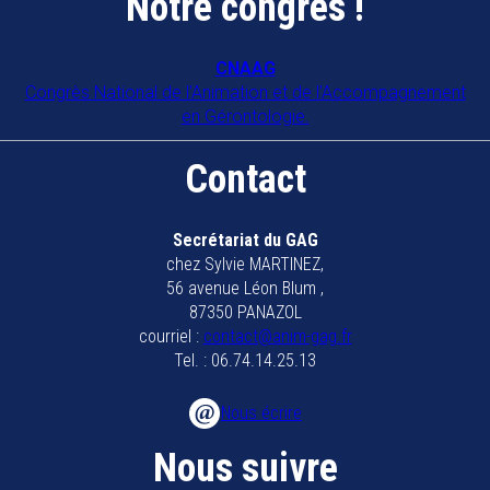
Notre congrès !
34090
MONTPELLIER
COORDIN'ÂGE 39
CNAAG
Congrès National de l'Animation et de l'Accompagnement
39500
TAVAUX
en Gérontologie.
Collectif anim 79
Contact
79200
Parthenay
Collectif animateurs bassin de
Secrétariat du GAG
chez Sylvie MARTINEZ,
Marennes Oléron
56 avenue Léon Blum ,
17320
MARENNES
87350 PANAZOL
courriel :
contact@anim-gag.fr
EHPAD BAUER
Tel. : 06.74.14.25.13
57600
FORBACH
Nous écrire
EHPAD Bayonne
Nous suivre
64100
BAYONNE