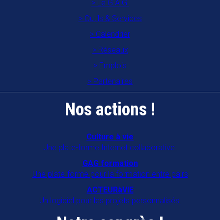
Le G.A.G.
Association des animateurs en
Outils & Services
établissements gériatriques en
Calendrier
Mayenne
Réseaux
53700
VILLAINES LA JUHEL
Emplois
Partenaires
Association familles rurales "A Gran
Moun An Nou"
Nos actions !
97122
BAIE MAHAULT
CAIE
Culture à vie
Une plate-forme Internet collaborative.
16470
SAINT MICHEL
GAG formation
CAP ANIM 22
Une plate-forme pour la formation entre pairs
22000
SAINT BRIEUC
ACTEURàVIE
Un logiciel pour les projets personnalisés.
COORD'ÂGE 34