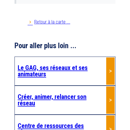
Anim 27
27229
EVREUX
Retour à la carte ...
Anim AG 76
Pour aller plus loin ...
Anim PA 35
35000
Rennes
Le GAG, ses réseaux et ses
Anim'retraite
animateurs
41800
MONTOIRE SUR LE LOIR
Anim'âge 22
Créer, animer, relancer son
réseau
22100
DINAN
Anim'âge 36
Centre de ressources des
36270
EGUZON