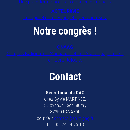
Une plate-forme pour la formation entre pairs
ACTEURàVIE
Un logiciel pour les projets personnalisés.
Notre congrès !
CNAAG
Congrès National de l'Animation et de l'Accompagnement
en Gérontologie.
Contact
Secrétariat du GAG
chez Sylvie MARTINEZ,
56 avenue Léon Blum ,
87350 PANAZOL
courriel :
contact@anim-gag.fr
Tel. : 06.74.14.25.13