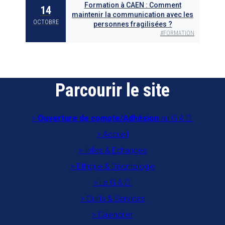
Formation à CAEN : Comment
14
maintenir la communication avec les
OCTOBRE
personnes fragilisées ?
#
FORMATION
Parcourir le site
Ouverture de compte/Adhésion
au G.A.G.
Accueil
Infos & Echanges
Ethique & Déontologie
Le G.A.G.
Outils & Services
Calendrier