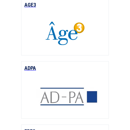
AGE3
ADPA