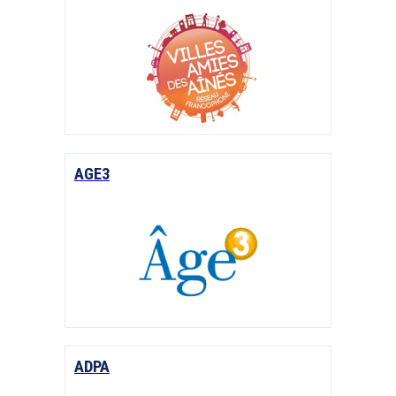
AGE3
ADPA