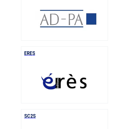
ERES
SC2S