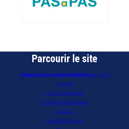
Parcourir le site
Ouverture de compte/Adhésion
au G.A.G.
Accueil
Infos & Echanges
Ethique & Déontologie
Le G.A.G.
Outils & Services