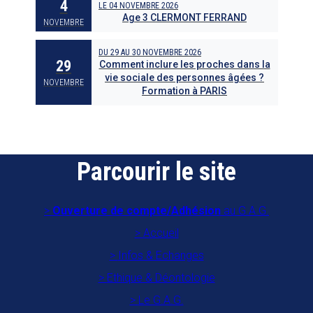
4
LE
04 NOVEMBRE 2026
Age 3 CLERMONT FERRAND
NOVEMBRE
DU
29
AU
30 NOVEMBRE 2026
29
Comment inclure les proches dans la
vie sociale des personnes âgées ?
NOVEMBRE
Formation à PARIS
Parcourir le site
Ouverture de compte/Adhésion
au G.A.G.
Accueil
Infos & Echanges
Ethique & Déontologie
Le G.A.G.