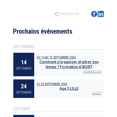
share
PARTAGER SUR :
Prochains événements
SEPTEMBRE
DU
14
AU
15 SEPTEMBRE 2026
14
Comment s'organiser et gérer son
temps ? Formation à NIORT
SEPTEMBRE
#
FORMATION
LE
24 SEPTEMBRE 2026
24
Age 3 LILLE
SEPTEMBRE
#
AGE3
OCTOBRE