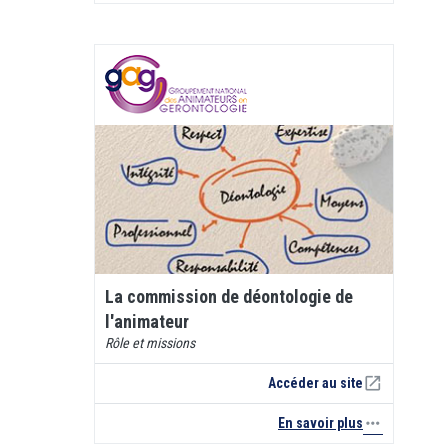
La commission de déontologie de
l'animateur
Rôle et missions
open_in_new
Accéder au site
more_horiz
En savoir plus