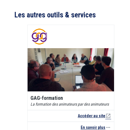
Les autres outils & services
GAG-formation
La formation des animateurs par des animateurs
open_in_new
Accéder au site
more_horiz
En savoir plus