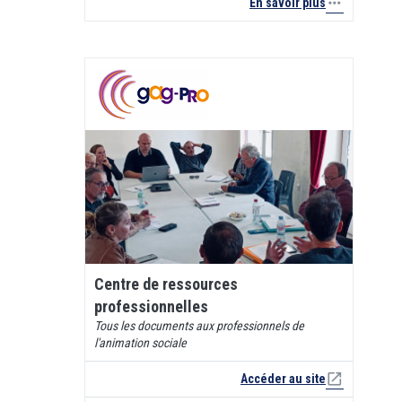
more_horiz
En savoir plus
Centre de ressources
professionnelles
Tous les documents aux professionnels de
l'animation sociale
open_in_new
Accéder au site