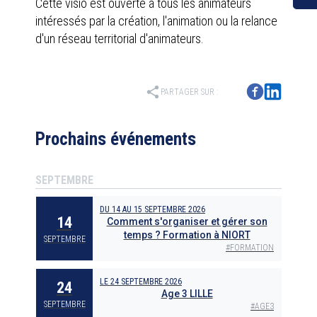
Cette visio est ouverte à tous les animateurs
intéressés par la création, l'animation ou la relance
d'un réseau territorial d'animateurs.
share
PARTAGER SUR :
Prochains événements
SEPTEMBRE
DU
14
AU
15 SEPTEMBRE 2026
14
Comment s'organiser et gérer son
temps ? Formation à NIORT
SEPTEMBRE
#
FORMATION
LE
24 SEPTEMBRE 2026
24
Age 3 LILLE
SEPTEMBRE
#
AGE3