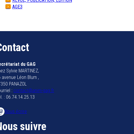
REVUE, PUBLICATION, EDITION
AGE3
Contact
ecrétariat du GAG
ez Sylvie MARTINEZ,
 avenue Léon Blum ,
7350 PANAZOL
urriel :
contact@anim-gag.fr
l. : 06.74.14.25.13
Nous écrire
Nous suivre