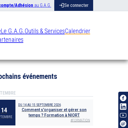
 compte/Adhésion
au G.A.G.
login
Se connecter
e
Le G.A.G.
Outils & Services
Calendrier
rtenaires
ochains événements
TEMBRE
DU
14
AU
15 SEPTEMBRE 2026
14
Comment s'organiser et gérer son
temps ? Formation à NIORT
PTEMBRE
#
FORMATION