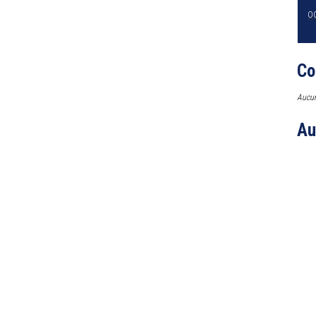
O
Co
Aucun
Au