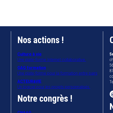
Nos actions !
Culture à vie
S
Une plate-forme Internet collaborative.
ch
56
GAG formation
8
Une plate-forme pour la formation entre pairs
co
ACTEURàVIE
Te
Un logiciel pour les projets personnalisés.
Notre congrès !
CNAAG