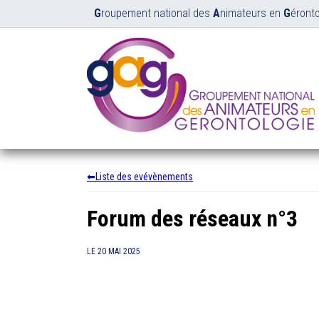
G
roupement national des
A
nimateurs en
G
éronto
Liste des evévènements
Forum des réseaux n°3
LE
20 MAI 2025