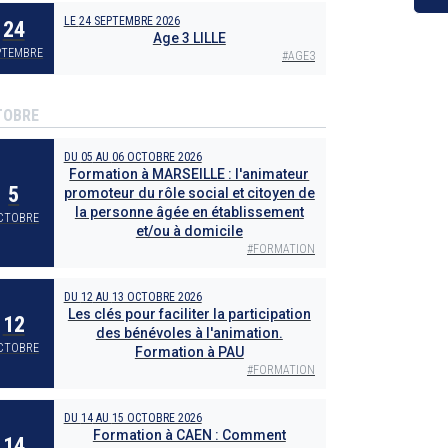
LE
24 SEPTEMBRE 2026
24
Age 3 LILLE
PTEMBRE
#
AGE3
TOBRE
DU
05
AU
06 OCTOBRE 2026
Formation à MARSEILLE : l'animateur
5
promoteur du rôle social et citoyen de
la personne âgée en établissement
CTOBRE
et/ou à domicile
#
FORMATION
DU
12
AU
13 OCTOBRE 2026
Les clés pour faciliter la participation
12
des bénévoles à l'animation.
CTOBRE
Formation à PAU
#
FORMATION
DU
14
AU
15 OCTOBRE 2026
Formation à CAEN : Comment
14