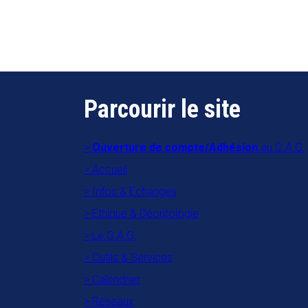
Parcourir le site
Ouverture de compte/Adhésion
au G.A.G.
Accueil
Infos & Echanges
Ethique & Déontologie
Le G.A.G.
Outils & Services
Calendrier
Réseaux