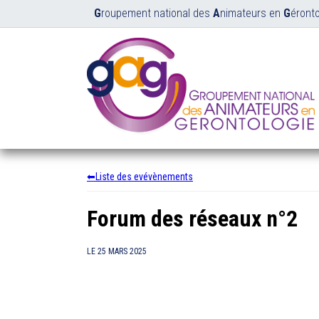
G
roupement national des
A
nimateurs en
G
éronto
Liste des evévènements
Forum des réseaux n°2
LE
25 MARS 2025