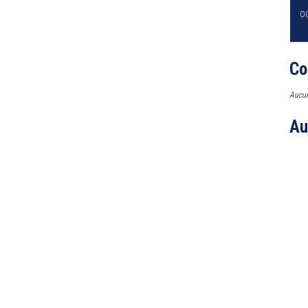
O
Co
Aucun
Au