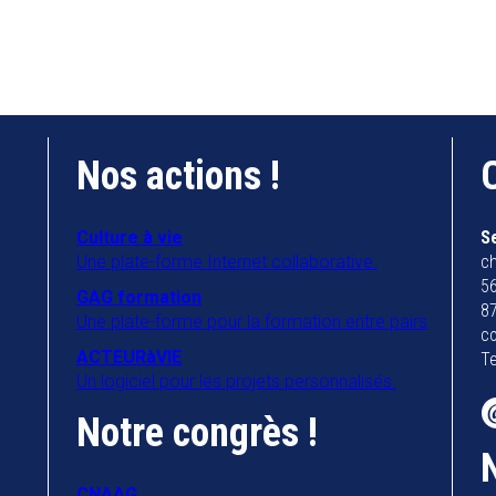
Nos actions !
Culture à vie
S
Une plate-forme Internet collaborative.
ch
56
GAG formation
8
Une plate-forme pour la formation entre pairs
co
ACTEURàVIE
Te
Un logiciel pour les projets personnalisés.
Notre congrès !
CNAAG