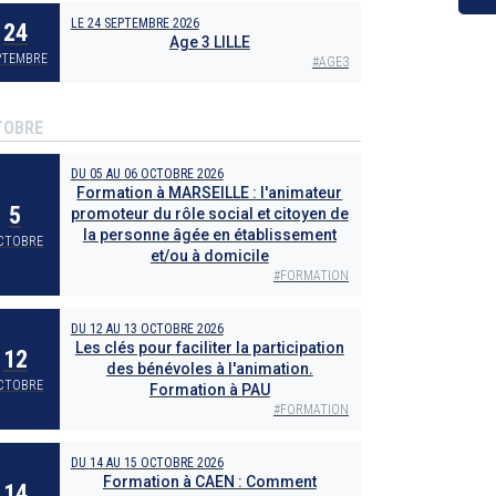
LE
24 SEPTEMBRE 2026
24
Age 3 LILLE
PTEMBRE
#
AGE3
TOBRE
DU
05
AU
06 OCTOBRE 2026
Formation à MARSEILLE : l'animateur
5
promoteur du rôle social et citoyen de
la personne âgée en établissement
CTOBRE
et/ou à domicile
#
FORMATION
DU
12
AU
13 OCTOBRE 2026
Les clés pour faciliter la participation
12
des bénévoles à l'animation.
CTOBRE
Formation à PAU
#
FORMATION
DU
14
AU
15 OCTOBRE 2026
Formation à CAEN : Comment
14