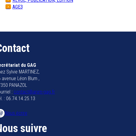
REVUE, PUBLICATION, EDITION
AGE3
Contact
ecrétariat du GAG
ez Sylvie MARTINEZ,
 avenue Léon Blum ,
7350 PANAZOL
urriel :
contact@anim-gag.fr
l. : 06.74.14.25.13
Nous écrire
Nous suivre