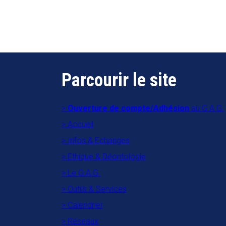
Parcourir le site
Ouverture de compte/Adhésion
au G.A.G.
Accueil
Infos & Echanges
Ethique & Déontologie
Le G.A.G.
Outils & Services
Calendrier
Réseaux