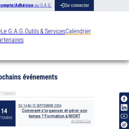
 compte/Adhésion
au G.A.G.
login
Se connecter
e
Le G.A.G.
Outils & Services
Calendrier
rtenaires
ochains événements
TEMBRE
DU
14
AU
15 SEPTEMBRE 2026
14
Comment s'organiser et gérer son
temps ? Formation à NIORT
PTEMBRE
#
FORMATION