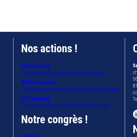
Nos actions !
Culture à vie
S
Une plate-forme Internet collaborative.
ch
56
GAG formation
8
Une plate-forme pour la formation entre pairs
co
ACTEURàVIE
Te
Un logiciel pour les projets personnalisés.
Notre congrès !
CNAAG