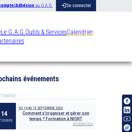
 compte/Adhésion
au G.A.G.
login
Se connecter
e
Le G.A.G.
Outils & Services
Calendrier
rtenaires
ochains événements
TEMBRE
DU
14
AU
15 SEPTEMBRE 2026
14
Comment s'organiser et gérer son
temps ? Formation à NIORT
PTEMBRE
#
FORMATION