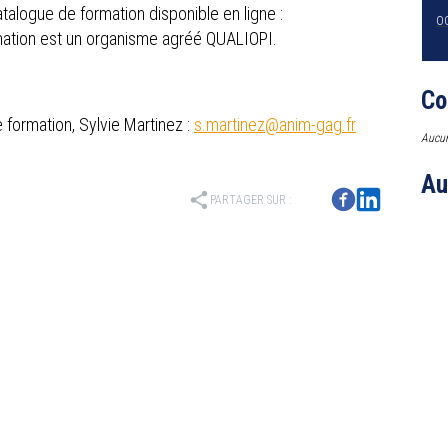
talogue de formation disponible en ligne :
O
ation est un organisme agréé QUALIOPI.
Co
formation, Sylvie Martinez :
s.martinez@anim-gag.fr
Aucun
Au
share
PARTAGER SUR :