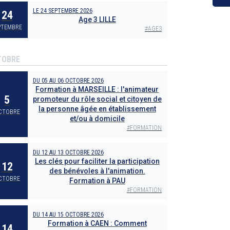
LE
24 SEPTEMBRE 2026
24
Age 3 LILLE
PTEMBRE
#
AGE3
TOBRE
DU
05
AU
06 OCTOBRE 2026
Formation à MARSEILLE : l'animateur
5
promoteur du rôle social et citoyen de
la personne âgée en établissement
CTOBRE
et/ou à domicile
#
FORMATION
DU
12
AU
13 OCTOBRE 2026
Les clés pour faciliter la participation
12
des bénévoles à l'animation.
CTOBRE
Formation à PAU
#
FORMATION
DU
14
AU
15 OCTOBRE 2026
Formation à CAEN : Comment
14