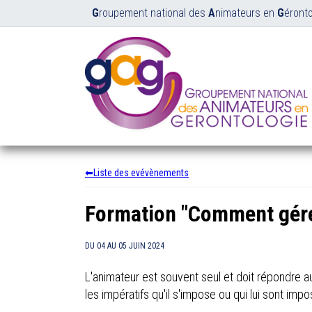
G
roupement national des
A
nimateurs en
G
éronto
Liste des evévènements
Formation "Comment gére
DU
04
AU
05 JUIN 2024
L'animateur est souvent seul et doit répondre au
les impératifs qu'il s'impose ou qui lui sont impos