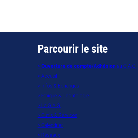
Parcourir le site
Ouverture de compte/Adhésion
au G.A.G.
Accueil
Infos & Echanges
Ethique & Déontologie
Le G.A.G.
Outils & Services
Calendrier
Réseaux