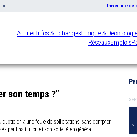
logie
Ouverture de
Accueil
Infos & Echanges
Ethique & Déontologi
Réseaux
Emplois
Pa
Pr
r son temps ?"
SEP
 quotidien à une foule de sollicitations, sans compter
SE
és par l'institution et son activité en général.