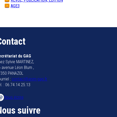
REVUE, PUBLICATION, EDITION
AGE3
Contact
ecrétariat du GAG
ez Sylvie MARTINEZ,
 avenue Léon Blum ,
7350 PANAZOL
urriel :
contact@anim-gag.fr
l. : 06.74.14.25.13
Nous écrire
Nous suivre