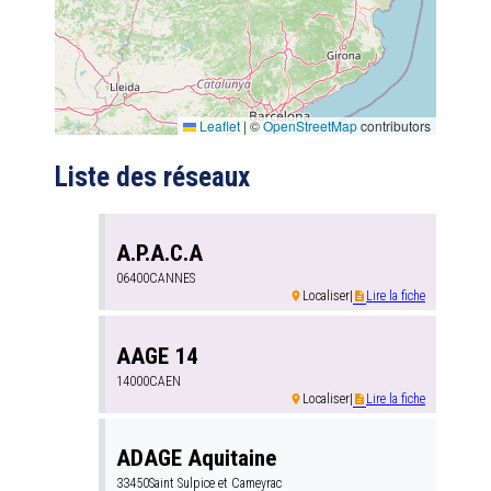
Leaflet
|
©
OpenStreetMap
contributors
Liste des réseaux
A.P.A.C.A
06400
CANNES
Localiser
|
Lire la fiche
room
description
AAGE 14
14000
CAEN
Localiser
|
Lire la fiche
room
description
ADAGE Aquitaine
33450
Saint Sulpice et Cameyrac