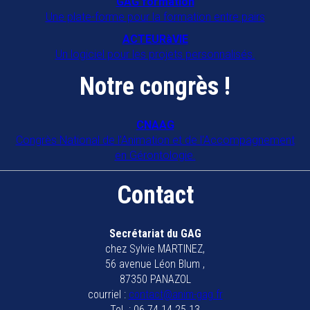
GAG formation
63000
Clermont-Ferrand
Une plate-forme pour la formation entre pairs
Localiser
|
Lire la fiche
room
description
ACTEURàVIE
Un logiciel pour les projets personnalisés.
Animateurs GIR 7
RENNES
Notre congrès !
Localiser
|
Lire la fiche
room
description
Animation sociale en mouvement
CNAAG
Congrès National de l'Animation et de l'Accompagnement
Localiser
|
Lire la fiche
room
description
en Gérontologie.
Assocation 15 AG
Contact
15102
SAINT FLOUR
Localiser
|
Lire la fiche
room
description
Secrétariat du GAG
Association APAIS
chez Sylvie MARTINEZ,
49390
VERNANTES
56 avenue Léon Blum ,
Localiser
|
Lire la fiche
room
description
87350 PANAZOL
courriel :
contact@anim-gag.fr
Association INTEMPORELLE
Tel. : 06.74.14.25.13