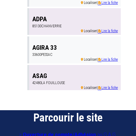
Localiser
|
Lire la fiche
room
description
ADPA
85130
CHANVERRIE
Localiser
|
Lire la fiche
room
description
AGIRA 33
33600
PESSAC
Localiser
|
Lire la fiche
room
description
ASAG
42480
LA FOUILLOUSE
Localiser
|
Lire la fiche
room
description
Anim 27
27229
EVREUX
Parcourir le site
Localiser
|
Lire la fiche
room
description
Anim AG 76
Ouverture de compte/Adhésion
au G.A.G.