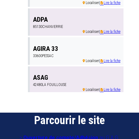
Localiser
|
Lire la fiche
room
description
ADPA
85130
CHANVERRIE
Localiser
|
Lire la fiche
room
description
AGIRA 33
33600
PESSAC
Localiser
|
Lire la fiche
room
description
ASAG
42480
LA FOUILLOUSE
Localiser
|
Lire la fiche
room
description
Anim 27
27229
EVREUX
Parcourir le site
Localiser
|
Lire la fiche
room
description
Anim AG 76
Ouverture de compte/Adhésion
au G.A.G.