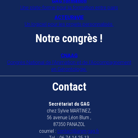
GAG formation
63000
Clermont-Ferrand
Une plate-forme pour la formation entre pairs
Localiser
|
Lire la fiche
room
description
ACTEURàVIE
Un logiciel pour les projets personnalisés.
Animateurs GIR 7
RENNES
Notre congrès !
Localiser
|
Lire la fiche
room
description
Animation sociale en mouvement
CNAAG
Congrès National de l'Animation et de l'Accompagnement
Localiser
|
Lire la fiche
room
description
en Gérontologie.
Assocation 15 AG
Contact
15102
SAINT FLOUR
Localiser
|
Lire la fiche
room
description
Secrétariat du GAG
Association APAIS
chez Sylvie MARTINEZ,
49390
VERNANTES
56 avenue Léon Blum ,
Localiser
|
Lire la fiche
room
description
87350 PANAZOL
courriel :
contact@anim-gag.fr
Association INTEMPORELLE
Tel. : 06.74.14.25.13