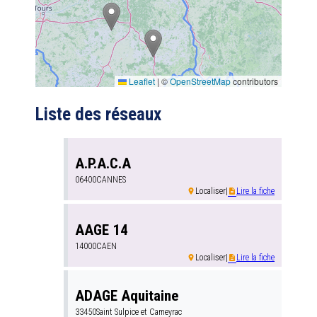
Leaflet
|
©
OpenStreetMap
contributors
Liste des réseaux
A.P.A.C.A
06400
CANNES
Localiser
|
Lire la fiche
room
description
AAGE 14
14000
CAEN
Localiser
|
Lire la fiche
room
description
ADAGE Aquitaine
33450
Saint Sulpice et Cameyrac