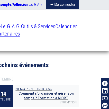
 compte/Adhésion
au G.A.G.
login
Se connecter
e
Le G.A.G.
Outils & Services
Calendrier
rtenaires
ochains événements
TEMBRE
DU
14
AU
15 SEPTEMBRE 2026
14
Comment s'organiser et gérer son
temps ? Formation à NIORT
PTEMBRE
#
FORMATION