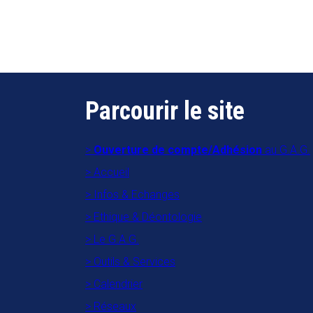
Parcourir le site
Ouverture de compte/Adhésion
au G.A.G.
Accueil
Infos & Echanges
Ethique & Déontologie
Le G.A.G.
Outils & Services
Calendrier
Réseaux