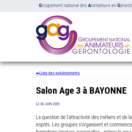
G
roupement national des
A
nimateurs en
G
éronto
Liste des evévènements
Salon Age 3 à BAYONNE
LE
03 JUIN 2025
La question de l’attractivité des métiers et de l
esprits. Les groupes s’organisent et commencen
formations longues, passerelles… même le gou