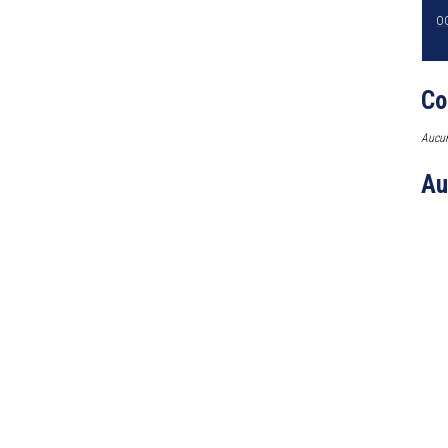
O
Co
Aucun
Au