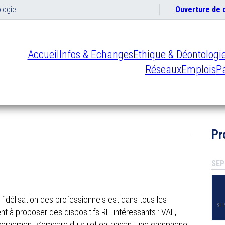
logie
Ouverture de
Accueil
Infos & Echanges
Ethique & Déontologi
Réseaux
Emplois
Pa
Pr
SEP
a fidélisation des professionnels est dans tous les
SE
t à proposer des dispositifs RH intéressants : VAE,
vernement s’empare du sujet en lançant une campagne