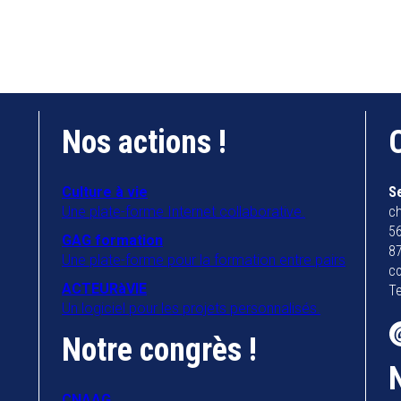
Nos actions !
Culture à vie
S
Une plate-forme Internet collaborative.
ch
56
GAG formation
8
Une plate-forme pour la formation entre pairs
co
ACTEURàVIE
Te
Un logiciel pour les projets personnalisés.
Notre congrès !
CNAAG