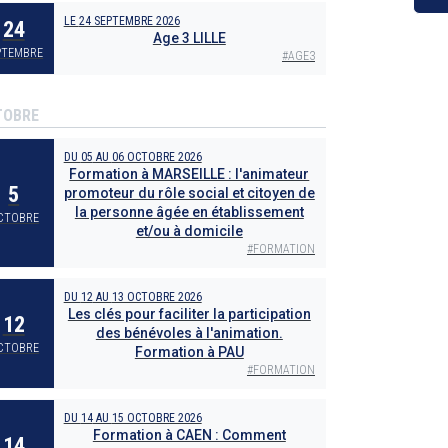
LE
24 SEPTEMBRE 2026
24
Age 3 LILLE
PTEMBRE
#
AGE3
TOBRE
DU
05
AU
06 OCTOBRE 2026
Formation à MARSEILLE : l'animateur
5
promoteur du rôle social et citoyen de
la personne âgée en établissement
CTOBRE
et/ou à domicile
#
FORMATION
DU
12
AU
13 OCTOBRE 2026
Les clés pour faciliter la participation
12
des bénévoles à l'animation.
CTOBRE
Formation à PAU
#
FORMATION
DU
14
AU
15 OCTOBRE 2026
Formation à CAEN : Comment
14