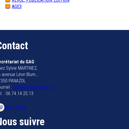
REVUE, PUBLICATION, EDITION
AGE3
Contact
ecrétariat du GAG
ez Sylvie MARTINEZ,
 avenue Léon Blum ,
7350 PANAZOL
urriel :
contact@anim-gag.fr
l. : 06.74.14.25.13
Nous écrire
Nous suivre